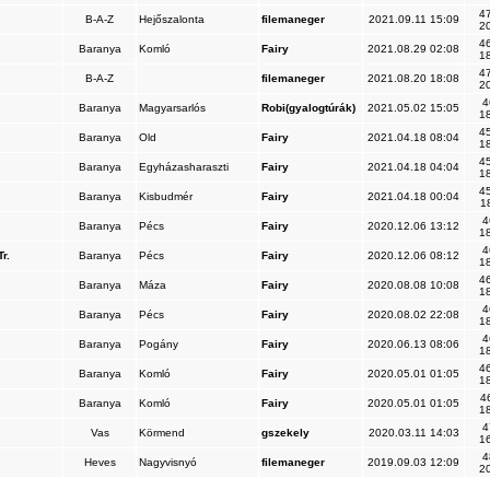
47
B-A-Z
Hejőszalonta
filemaneger
2021.09.11 15:09
20
46
Baranya
Komló
Fairy
2021.08.29 02:08
18
47
B-A-Z
filemaneger
2021.08.20 18:08
20
4
Baranya
Magyarsarlós
Robi(gyalogtúrák)
2021.05.02 15:05
18
45
Baranya
Old
Fairy
2021.04.18 08:04
18
45
Baranya
Egyházasharaszti
Fairy
2021.04.18 04:04
18
45
Baranya
Kisbudmér
Fairy
2021.04.18 00:04
1
4
Baranya
Pécs
Fairy
2020.12.06 13:12
18
4
r.
Baranya
Pécs
Fairy
2020.12.06 08:12
18
46
Baranya
Máza
Fairy
2020.08.08 10:08
18
4
Baranya
Pécs
Fairy
2020.08.02 22:08
18
4
Baranya
Pogány
Fairy
2020.06.13 08:06
18
46
Baranya
Komló
Fairy
2020.05.01 01:05
18
4
Baranya
Komló
Fairy
2020.05.01 01:05
18
4
Vas
Körmend
gszekely
2020.03.11 14:03
16
4
Heves
Nagyvisnyó
filemaneger
2019.09.03 12:09
20