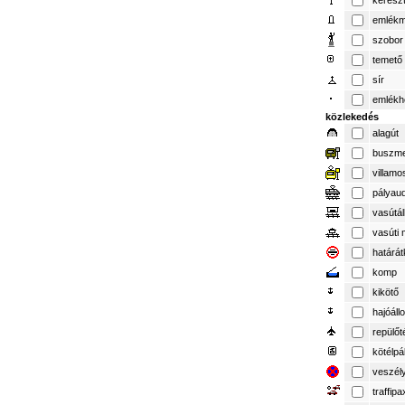
keresz
emlék
szobor
temető
sír
emlékh
közlekedés
alagút
buszme
villamo
pályau
vasútá
vasúti 
határát
komp
kikötő
hajóál
repülőt
kötélpá
veszél
traffipa