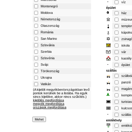
víz
Montenegró
épület
Moldova
ház
Németország
múzeu
Olaszország
templo
Románia
kápoln
San Marino
zsinag
Szlovákia
iskola
Szerbia
vár
Szlovénia
kastély
Svájc
épület
szállás
Törökország
szállod
Ukrajna
panzió
Vatikán
magáns
(A kijelölt megyékben/országokban levő
pontok kerülnek be a listába. Ha egyik
kempin
sincs kijelölve, akkor nincs szűkítés.)
kijelölés megfordítása
turista
megyék megfordítása
országok megfordítása
kulcso
szállás
emlékhely
emlékt