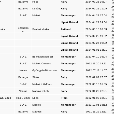
4
04
Baranya
Pécs
Fairy
2024.07.23 19:07
18
45
Baranya
Kökény
Fairy
2024.05.21 21:05
18
4
B-A-Z
Miskolc
filemaneger
2024.04.28 17:04
20
4
Lipták Roland
2024.04.21 09:04
20
Szabolcs
4
omás
Szabolcsbáka
Ákibard
2024.03.18 00:03
...
22
48
Lipták Roland
2024.02.25 19:02
20
48
s
Lipták Roland
2024.02.25 19:02
20
48
Lipták Roland
2024.01.01 13:01
20
4
B-A-Z
Bükkszentkereszt
filemaneger
2023.04.10 16:04
2
4
B-A-Z
Miskolc-Ómassa
filemaneger
2022.11.20 18:11
20
47
Heves
Gyöngyös-Mátraháza
filemaneger
2022.07.12 11:07
19
45
Baranya
Siklós
Fairy
2022.07.07 17:07
18
4
B-A-Z
Miskolc-Lillafüred
filemaneger
2022.05.15 16:05
20
47
Nógrád
Mátraverebély
Fairy
2022.01.25 02:01
19
47
más, Ebes
Hajdú-Bihar
Ebes
FTom
2022.01.03 02:01
21
4
B-A-Z
Miskolc
filemaneger
2021.12.05 18:12
20
46
Baranya
Mágocs
Fairy
2021.11.26 12:11
18