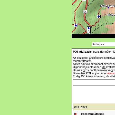
POI adatbázis
: transzformátor-li
Az oszlopok a fejlécekre kattintv
megfordítható).
A lista sokféle szempont szerint
s
Új pont bejelentéséhez
ide
kattints
Ha az egyes ponttípusokra vagy k
Bármelyik POI lapján bárki
hibabe
Eddig 458 kérés érkezett, ebből 43
Jele
Neve
Transzformátorház