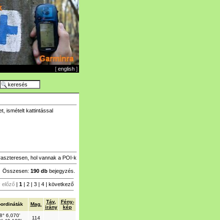
[
english
]
 ismételt kattintással
raszteresen, hol vannak a POI-k
Összesen:
190 db
bejegyzés.
:
előző
|
1
|
2
|
3
|
4
|
következő
Táv,
Fény-
ordináták
Mag.
irány
kép
8° 6,070'
114