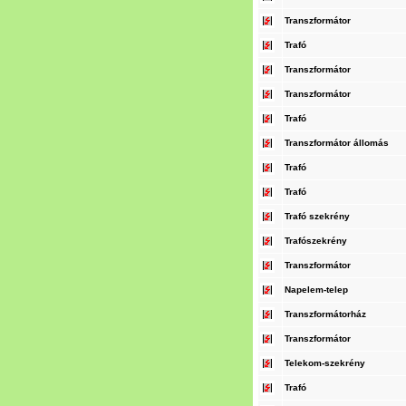
Transzformátor
Trafó
Transzformátor
Transzformátor
Trafó
Transzformátor állomás
Trafó
Trafó
Trafó szekrény
Trafószekrény
Transzformátor
Napelem-telep
Transzformátorház
Transzformátor
Telekom-szekrény
Trafó