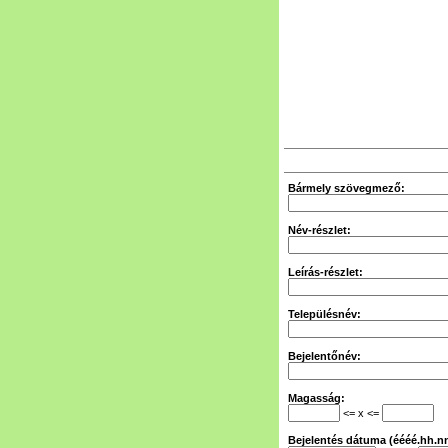
Bármely szövegmező:
Név-részlet:
Leírás-részlet:
Településnév:
Bejelentőnév:
Magasság:
<= x <=
Bejelentés dátuma (éééé.hh.nn