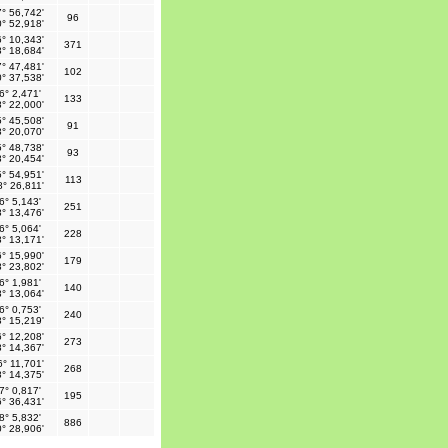
° 56,742'
96
° 52,918'
° 10,343'
371
° 18,684'
° 47,481'
102
° 37,538'
6° 2,471'
133
° 22,000'
° 45,508'
91
° 20,070'
° 48,738'
93
° 20,454'
° 54,951'
113
8° 26,811'
6° 5,143'
251
° 13,476'
6° 5,064'
228
° 13,171'
° 15,990'
179
° 23,802'
6° 1,981'
140
° 13,064'
6° 0,753'
240
° 15,219'
° 12,208'
273
° 14,367'
6° 11,701'
268
° 14,375'
7° 0,817'
195
° 36,431'
8° 5,832'
886
° 28,906'