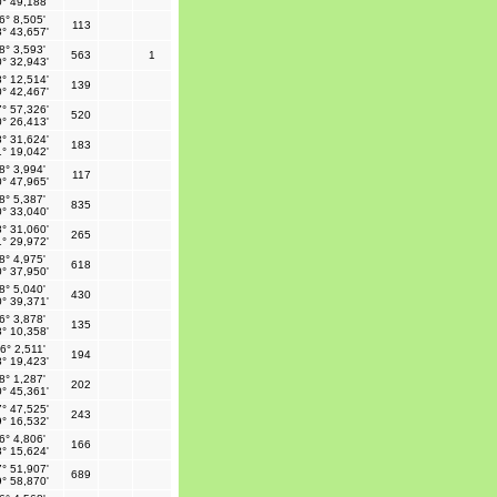
° 49,188'
6° 8,505'
113
° 43,657'
8° 3,593'
563
1
° 32,943'
° 12,514'
139
° 42,467'
° 57,326'
520
° 26,413'
° 31,624'
183
° 19,042'
8° 3,994'
117
° 47,965'
8° 5,387'
835
° 33,040'
° 31,060'
265
° 29,972'
8° 4,975'
618
° 37,950'
8° 5,040'
430
° 39,371'
6° 3,878'
135
° 10,358'
6° 2,511'
194
° 19,423'
8° 1,287'
202
° 45,361'
° 47,525'
243
° 16,532'
6° 4,806'
166
° 15,624'
° 51,907'
689
° 58,870'