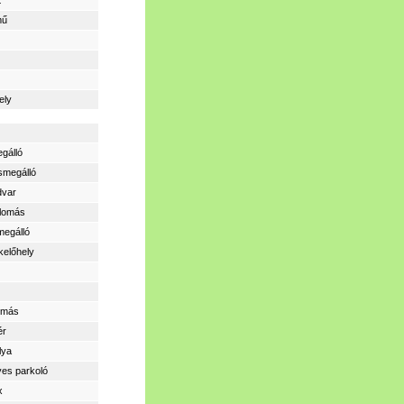
t
mű
ely
gálló
smegálló
dvar
llomás
megálló
kelőhely
lomás
ér
lya
yes parkoló
x