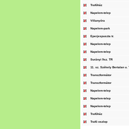
Trafóház
Napelem-telep
Villanyóra
Napelem-park
Eperjespuszta tr.
Napelem-telep
Napelem-telep
Surányi 9sz. TR
11. sz. Székely Bertalan u. T
Transzformátor
Transzformátor
Napelem-telep
Napelem-telep
Napelem-telep
Trafóház
Trafó oszlop