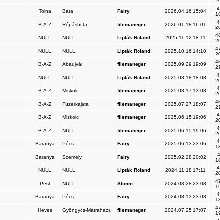
20
4
Tolna
Báta
Fairy
2026.04.16 15:04
18
4
B-A-Z
Répáshuta
filemaneger
2026.01.18 16:01
20
48
NULL
NULL
Lipták Roland
2025.11.12 18:11
20
47
NULL
NULL
Lipták Roland
2025.10.16 14:10
20
48
B-A-Z
Abaújvár
filemaneger
2025.09.29 19:09
21
4
NULL
NULL
Lipták Roland
2025.08.18 18:08
20
4
B-A-Z
Miskolc
filemaneger
2025.08.17 13:08
20
48
B-A-Z
Füzérkajata
filemaneger
2025.07.27 18:07
21
4
B-A-Z
Miskolc
filemaneger
2025.06.15 19:06
20
4
B-A-Z
NULL
filemaneger
2025.06.15 19:06
20
4
Baranya
Pécs
Fairy
2025.06.13 23:06
18
4
Baranya
Szemely
Fairy
2025.02.28 20:02
18
4
NULL
NULL
Lipták Roland
2024.11.18 17:11
20
47
Pest
NULL
Stimm
2024.08.28 23:08
19
4
Baranya
Pécs
Fairy
2024.08.13 23:08
18
47
Heves
Gyöngyös-Mátraháza
filemaneger
2024.07.25 17:07
19