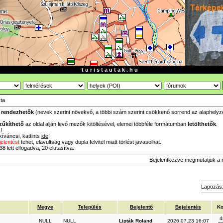
t u r i s t a u t a k . h u
sta
a
rendezhetők
(nevek szerint növekvő, a többi szám szerint csökkenő sorrend az alaphelyzet,
zűkíthető
az oldal alján levő mezők kitöltésével, elemei többféle formátumban
letölthetők
.
!
íváncsi, kattints
ide
!
jelentést
tehet, elavultság vagy dupla felvitel miatt törlést javasolhat.
8 lett elfogadva, 20 elutasítva.
Bejelentkezve megmutatjuk a 
Lapozás
Megye
Település
Bejelentő
Bejelentés
Ko
4
NULL
NULL
Lipták Roland
2026.07.23 16:07