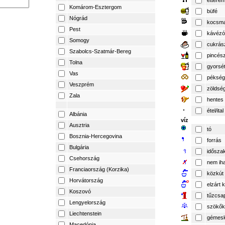
éttere
Komárom-Esztergom
büfé
Nógrád
kocsm
Pest
kávézó
Somogy
cukrás
Szabolcs-Szatmár-Bereg
pincés
Tolna
gyorsé
Vas
pékség
Veszprém
zöldsé
Zala
hentes
étel/ital
Albánia
víz
Ausztria
tó
Bosznia-Hercegovina
forrás
Bulgária
időszak
Csehország
nem iha
Franciaország (Korzika)
közkút
Horvátország
elzárt 
Koszovó
tűzcsa
Lengyelország
szökők
Liechtenstein
gémesk
Macedónia