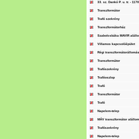
33. sz. Dankó P. u. tr. - 117
Transzformátor
Trafó szekrény
Transzformátorház
Szabolcsbáka MAVIR aláll
Villamos kapcsolóépület
Régi transzformátorállomá
Transzformátor
Trafószekrény
Trafóoszlop
Trafó
Transzformátor
Trafó
Napelem-telep
MÁV transzformátor alállo
Trafószekrény
Napelem-telep