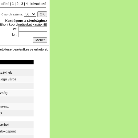
:
előző
|
1
|
2
|
3
|
4
|
következő
enő sorok száma:
Kezdőpont a távolsághoz
tthoni koordinátájukat kapják itt)
lat:
lon:
etöltése bejelentkezve érhető el.
zékhely
 jogú város
zség
ésrész
és
zerbolt
rlóközpont