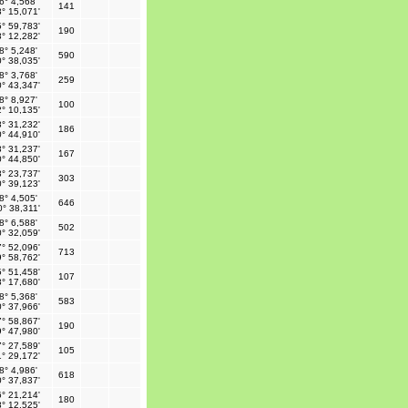
6° 4,568'
141
° 15,071'
° 59,783'
190
° 12,282'
8° 5,248'
590
° 38,035'
8° 3,768'
259
° 43,347'
8° 8,927'
100
° 10,135'
° 31,232'
186
° 44,910'
° 31,237'
167
° 44,850'
° 23,737'
303
° 39,123'
8° 4,505'
646
0° 38,311'
8° 6,588'
502
° 32,059'
° 52,096'
713
° 58,762'
° 51,458'
107
° 17,680'
8° 5,368'
583
° 37,966'
° 58,867'
190
° 47,980'
° 27,589'
105
° 29,172'
8° 4,986'
618
° 37,837'
° 21,214'
180
° 12,525'