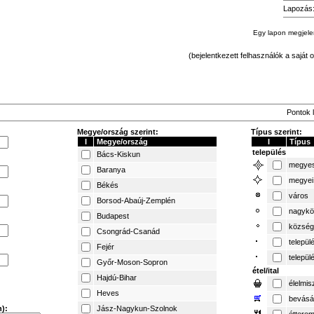
Lapozás
Egy lapon megjel
(bejelentkezett felhasználók a saját o
Pontok l
Megye/ország szerint:
Típus szerint:
I
Megye/ország
I
Típus
település
Bács-Kiskun
megyes
Baranya
megyei
Békés
város
Borsod-Abaúj-Zemplén
nagykö
Budapest
község
Csongrád-Csanád
települ
Fejér
települ
Győr-Moson-Sopron
étel/ital
Hajdú-Bihar
élelmis
Heves
bevásá
):
Jász-Nagykun-Szolnok