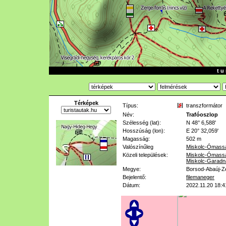
t u 
Térképek
Típus:
transzformátor
Név:
Trafóoszlop
Szélesség (lat):
N 48° 6,588'
Hosszúság (lon):
E 20° 32,059'
Magasság:
502 m
Valószínűleg
Miskolc-Ómass
Közeli települések:
Miskolc-Ómass
Miskolc-Garadn
Megye:
Borsod-Abaúj-Z
Bejelentő:
filemaneger
Dátum:
2022.11.20 18:4