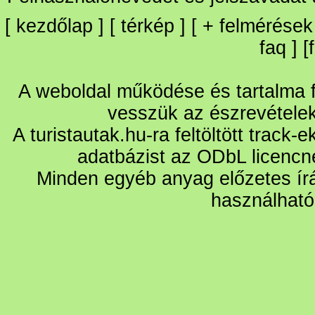
[
kezdőlap
] [
térkép
] [
+
felmérések
faq
] [
A weboldal működése és tartalma fo
vesszük az észrevétele
A turistautak.hu-ra feltöltött track-
adatbázist az ODbL licencn
Minden egyéb anyag előzetes írá
használható