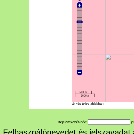
térkép teljes ablakban
Bejelentkezés
név:
je
Felhasználónevedet és jelszavadat