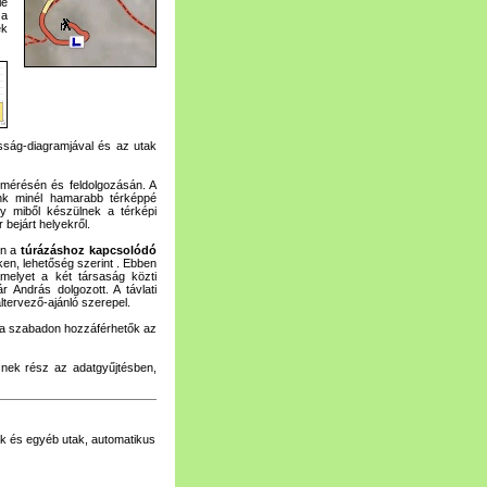
le
 a
ek
sság-diagramjával és az utak
lmérésén és feldolgozásán. A
ünk minél hamarabb térképpé
ogy miből készülnek a térképi
 bejárt helyekről.
en a
túrázáshoz kapcsolódó
ken, lehetőség szerint . Ebben
amelyet a két társaság közti
r András dolgozott. A távlati
ltervező-ajánló szerepel.
ra szabadon hozzáférhetők az
sznek rész az adatgyűjtésben,
tak és egyéb utak, automatikus