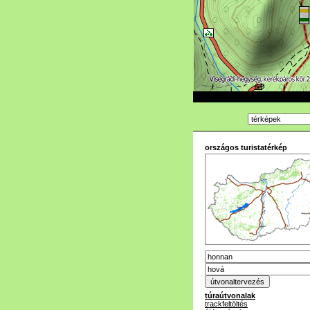
országos turistatérkép
túraútvonalak
trackfeltöltés