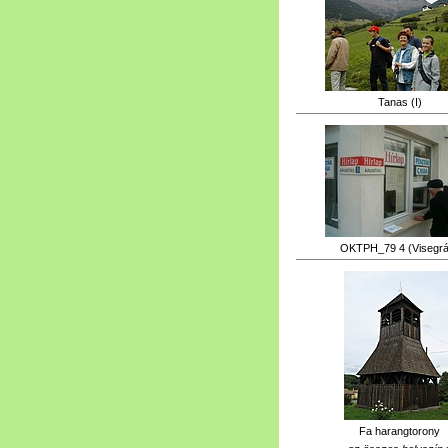
Tanas (I)
OKTPH_79 4 (Visegrá
Fa harangtorony