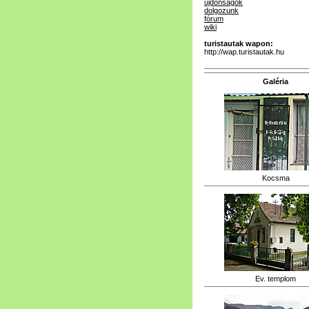
újdonságok
dolgozunk
fórum
wiki
turistautak wapon:
http://wap.turistautak.hu
Galéria
Kocsma
Ev. templom