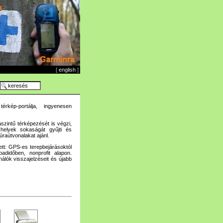
[
english
]
rkép-portálja, ingyenesen
aszintű térképezését is végzi,
 helyek sokaságát gyűjti és
úraútvonalakat ajánl.
t: GPS-es terepbejárásoktól
adidőben, nonprofit alapon.
álók visszajelzéseit és újabb