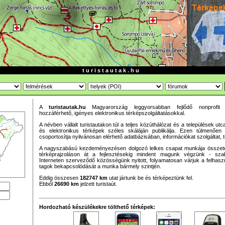
t u r i s t a u t a k . h u
A
turistautak.hu
Magyarország leggyorsabban fejlődő nonprofit té
hozzáférhető, igényes elektronikus térképszolgáltatásokkal.
A névben vállalt turistautakon túl a teljes közúthálózat és a települések utc
és elektronikus térképek széles skáláján publikálja. Ezen túlmenően
csoportosítja nyilvánosan elérhető adatbázisában, információkat szolgáltat, t
A nagyszabású kezdeményezésen dolgozó lelkes csapat munkája összetet
térképrajzoláson át a fejlesztésekig mindent magunk végzünk - szab
Interneten szerveződő közösségünk nyitott, folyamatosan várjuk a felhaszn
tagok bekapcsolódását a munka bármely szintjén.
Eddig összesen
182747 km
utat jártunk be és térképeztünk fel.
Ebből
26690 km
jelzett turistaút.
Hordozható készülékekre tölthető térképek: