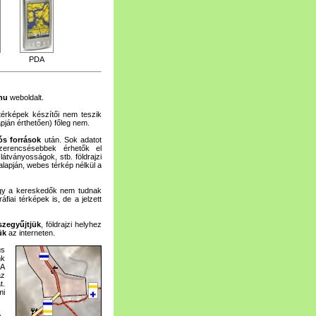
PDA
.hu
weboldalt.
térképek készítői nem teszik
apján érthetően) főleg nem.
ós források
után. Sok adatot
zerencsésebbek érhetők el
látványosságok, stb. földrajzi
lapján, webes térkép nélkül a
hogy a kereskedők nem tudnak
fiai térképek is, de a jelzett
szegyűjtjük
, földrajzi helyhez
ük
az interneten.
us
nk
 A
az
t.
mi