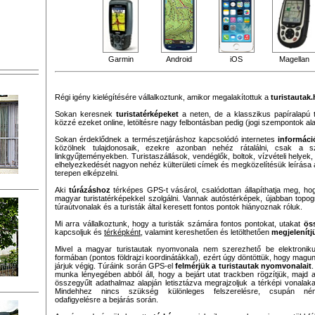
Garmin
Android
iOS
Magellan
Régi igény kielégítésére vállalkoztunk, amikor megalakítottuk a
turistautak
Sokan keresnek
turistatérképeket
a neten, de a klasszikus papíralapú 
közzé ezeket online, letöltésre nagy felbontásban pedig (jogi szempontok al
Sokan érdeklődnek a természetjáráshoz kapcsolódó internetes
informáci
közölnek tulajdonosaik, ezekre azonban nehéz rátalálni, csak a s
linkgyűjteményekben. Turistaszállások, vendéglők, boltok, vízvételi helyek, 
elhelyezkedését nagyon nehéz külterületi címek és megközelítésük leírása a
terepen elképzelni.
Aki
túrázáshoz
térképes GPS-t vásárol, csalódottan állapíthatja meg, 
magyar turistatérképekkel szolgálni. Vannak autóstérképek, újabban topográ
túraútvonalak és a turisták által keresett fontos pontok hiányoznak róluk.
Mi arra vállalkoztunk, hogy a turisták számára fontos pontokat, utakat
ös
kapcsoljuk és
térképként
, valamint kereshetően és letölthetően
megjelenítj
Mivel a magyar turistautak nyomvonala nem szerezhető be elektronik
formában (pontos földrajzi koordinátákkal), ezért úgy döntöttük, hogy magu
járjuk végig. Túráink során GPS-el
felmérjük a turistautak nyomvonalait
.
munka lényegében abból áll, hogy a bejárt utat trackben rögzítjük, majd 
összegyűlt adathalmaz alapján letisztázva megrajzoljuk a térképi vonalaka
Mindehhez nincs szükség különleges felszerelésre, csupán né
odafigyelésre a bejárás során.