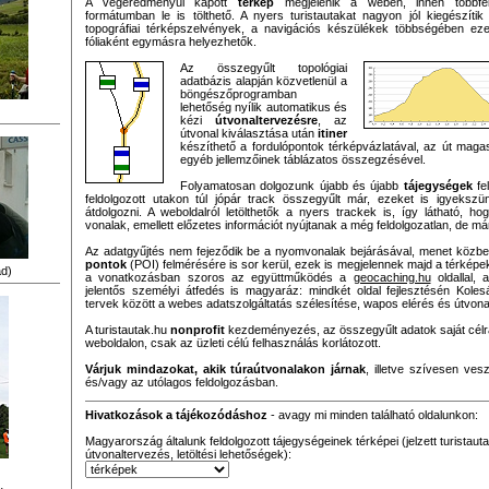
A végeredményül kapott
térkép
megjelenik a weben, innen többfé
formátumban le is tölthető. A nyers turistautakat nagyon jól kiegészítik
topográfiai térképszelvények, a navigációs készülékek többségében ez
fóliaként egymásra helyezhetők.
Az összegyűlt topológiai
adatbázis alapján közvetlenül a
böngészőprogramban
lehetőség nyílik automatikus és
kézi
útvonaltervezésre
, az
útvonal kiválasztása után
itiner
készíthető a fordulópontok térképvázlatával, az út maga
egyéb jellemzőinek táblázatos összegzésével.
Folyamatosan dolgozunk újabb és újabb
tájegységek
fe
feldolgozott utakon túl jópár track összegyűlt már, ezeket is igyeksz
átdolgozni. A weboldalról letölthetők a nyers trackek is, így látható, h
vonalak, emellett előzetes információt nyújtanak a még feldolgozatlan, de már
Az adatgyűjtés nem fejeződik be a nyomvonalak bejárásával, menet közb
pontok
(POI) felmérésére is sor kerül, ezek is megjelennek majd a térképe
d)
a vonatkozásban szoros az együttműködés a
geocaching.hu
oldallal, 
jelentős személyi átfedés is magyaráz: mindkét oldal fejlesztésén Kolesá
tervek között a webes adatszolgáltatás szélesítése, wapos elérés és útvona
A turistautak.hu
nonprofit
kezdeményezés, az összegyűlt adatok saját cél
weboldalon, csak az üzleti célú felhasználás korlátozott.
Várjuk mindazokat, akik túraútvonalakon járnak
, illetve szívesen ve
és/vagy az utólagos feldolgozásban.
Hivatkozások a tájékozódáshoz
- avagy mi minden található oldalunkon:
Magyarország általunk feldolgozott tájegységeinek térképei (jelzett turistau
útvonaltervezés, letöltési lehetőségek):