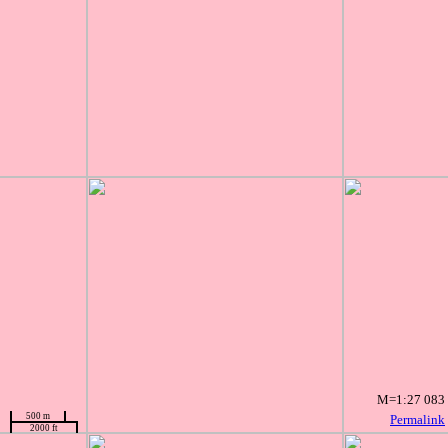
M=1:27 083
500 m
Permalink
2000 ft