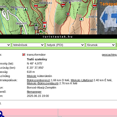
t u r i s t a u t a k . h u
s:
transzformátor
geocaching
Trafó szekrény
esség (lat):
N 48° 4,975'
zúság (lon):
E 20° 37,950'
asság:
618 m
színűleg
Miskolc
külterületén
li települések:
Bükkszentkereszt
1.66 km
D felé
,
Miskolc-Lillafüred
2.40 km
É felé
,
Miskolc-Bükkszentlászló
2.76 km
K felé
ye:
Borsod-Abaúj-Zemplén
lentő:
filemaneger
um:
2025.06.15 19:00
L