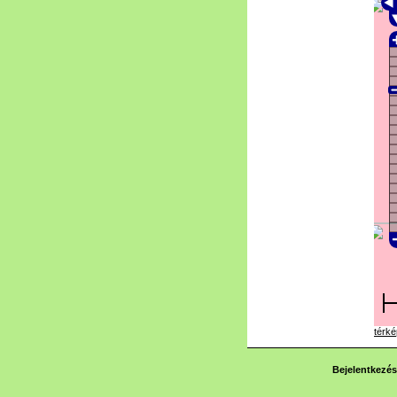
térké
Bejelentkezés