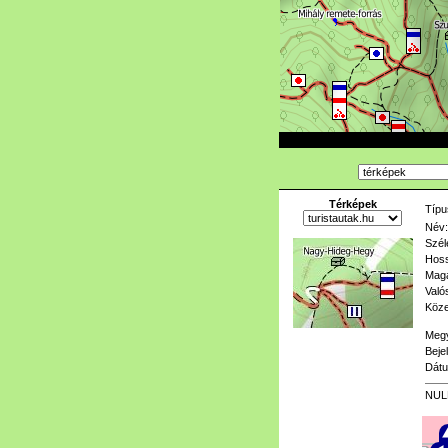
Térképek
Típu
Név:
Szél
Hoss
Mag
Való
Köze
Meg
Beje
Dát
NUL