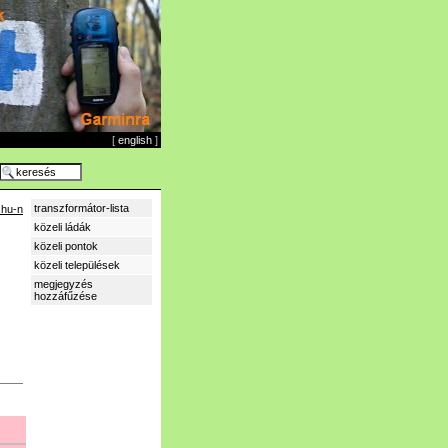
[
english
]
transzformátor-lista
.hu-n
közeli ládák
közeli pontok
közeli települések
megjegyzés
hozzáfűzése