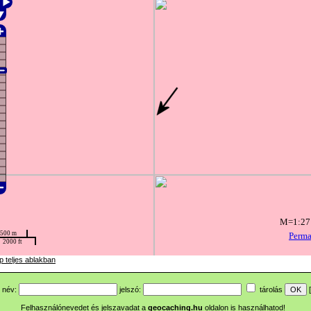
p teljes ablakban
név:
jelszó:
tárolás
[
Felhasználónevedet és jelszavadat a
geocaching.hu
oldalon is használhatod!