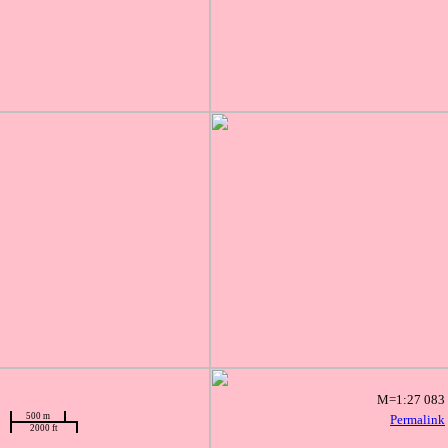
M=1:27 083
500 m
Permalink
2000 ft