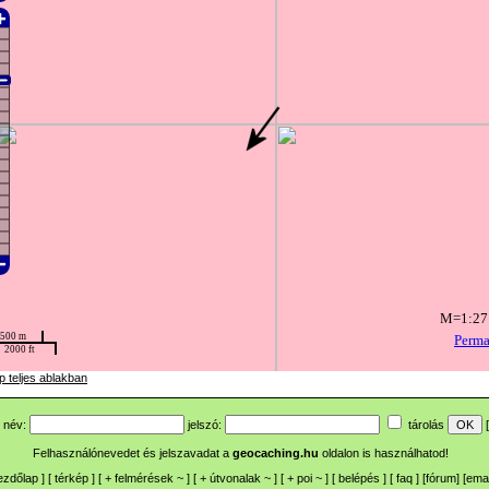
p teljes ablakban
név:
jelszó:
tárolás
[
Felhasználónevedet és jelszavadat a
geocaching.hu
oldalon is használhatod!
ezdőlap
] [
térkép
] [
+
felmérések
~
] [
+
útvonalak
~
] [
+
poi
~
] [
belépés
] [
faq
] [
fórum
]
[
emai