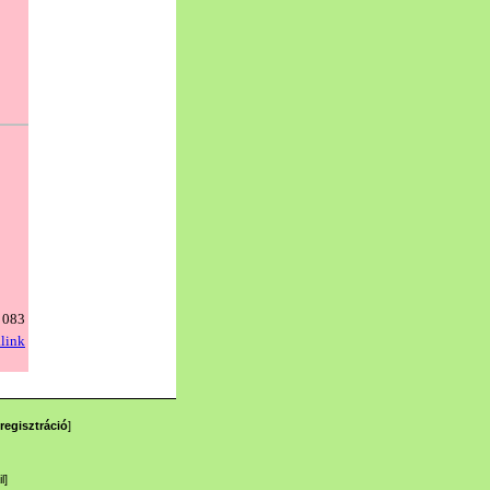
regisztráció
]
l
]