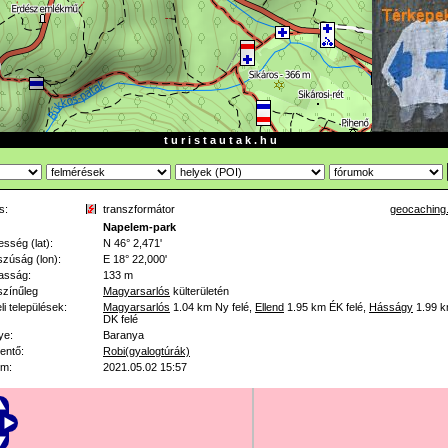
t u r i s t a u t a k . h u
s:
transzformátor
geocaching
Napelem-park
esség (lat):
N 46° 2,471'
zúság (lon):
E 18° 22,000'
asság:
133 m
színűleg
Magyarsarlós
külterületén
li települések:
Magyarsarlós
1.04 km
Ny felé
,
Ellend
1.95 km
ÉK felé
,
Hásságy
1.99 
DK felé
ye:
Baranya
lentő:
Robi(gyalogtúrák)
um:
2021.05.02 15:57