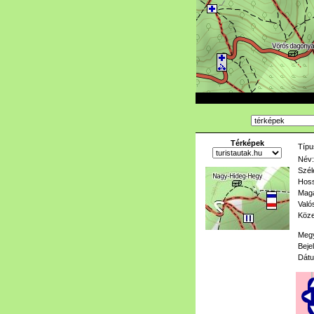
Térképek
Típu
Név:
Szél
Hoss
Mag
Való
Köze
Meg
Beje
Dát