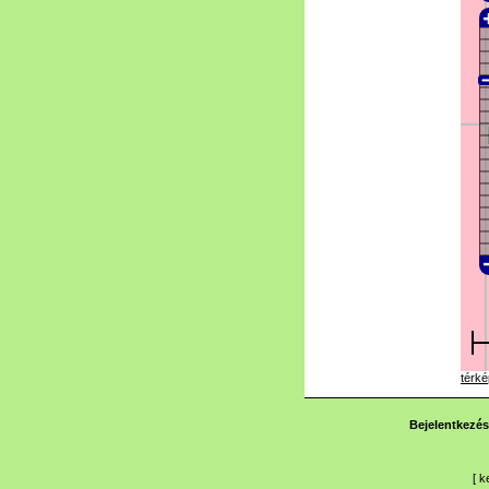
térké
Bejelentkezés
[
k