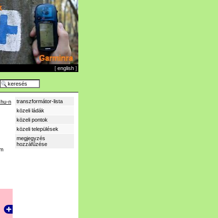
[
english
]
transzformátor-lista
.hu-n
közeli ládák
közeli pontok
közeli települések
megjegyzés
hozzáfűzése
km