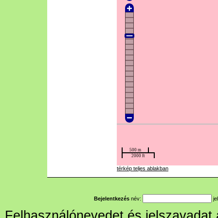
térkép teljes ablakban
Bejelentkezés
név:
je
Felhasználónevedet és jelszavadat