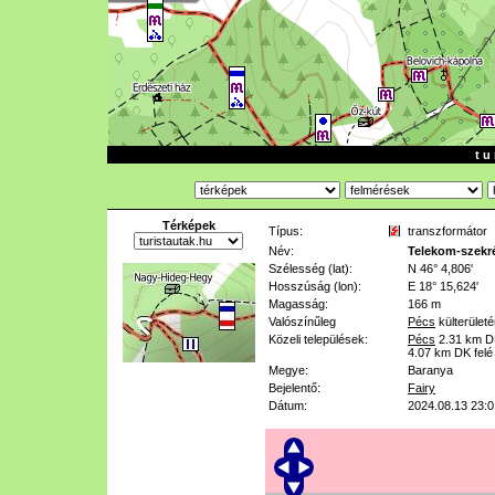
t u 
Térképek
Típus:
transzformátor
Név:
Telekom-szekr
Szélesség (lat):
N 46° 4,806'
Hosszúság (lon):
E 18° 15,624'
Magasság:
166 m
Valószínűleg
Pécs
külterület
Közeli települések:
Pécs
2.31 km
D
4.07 km
DK felé
Megye:
Baranya
Bejelentő:
Fairy
Dátum:
2024.08.13 23:0