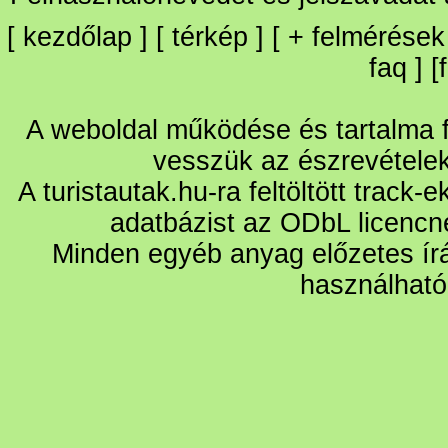
[
kezdőlap
] [
térkép
] [
+
felmérések
faq
] [
A weboldal működése és tartalma fo
vesszük az észrevétele
A turistautak.hu-ra feltöltött track-
adatbázist az ODbL licencn
Minden egyéb anyag előzetes írá
használható