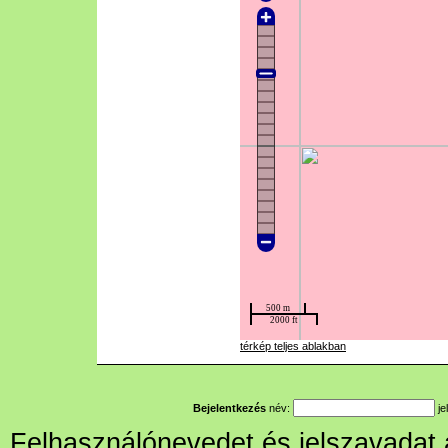
térkép teljes ablakban
Bejelentkezés
név:
je
Felhasználónevedet és jelszavadat