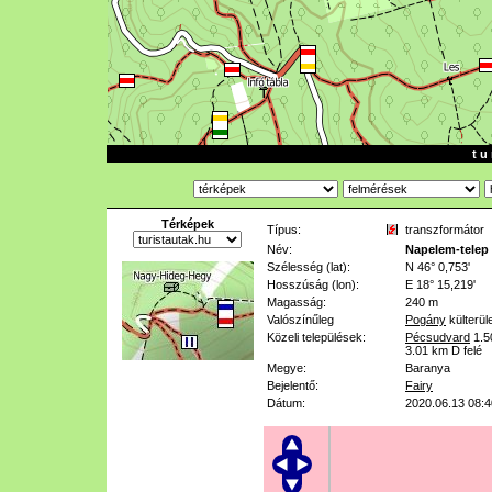
t u 
Térképek
Típus:
transzformátor
Név:
Napelem-telep
Szélesség (lat):
N 46° 0,753'
Hosszúság (lon):
E 18° 15,219'
Magasság:
240 m
Valószínűleg
Pogány
külterül
Közeli települések:
Pécsudvard
1.5
3.01 km
D felé
Megye:
Baranya
Bejelentő:
Fairy
Dátum:
2020.06.13 08:4