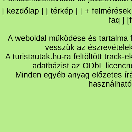
[
kezdőlap
] [
térkép
] [
+
felmérések
faq
] [
A weboldal működése és tartalma fo
vesszük az észrevétele
A turistautak.hu-ra feltöltött track-
adatbázist az ODbL licencn
Minden egyéb anyag előzetes írá
használható