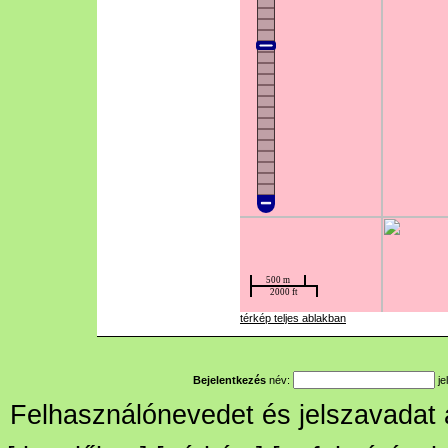
térkép teljes ablakban
Bejelentkezés
név:
je
Felhasználónevedet és jelszavadat