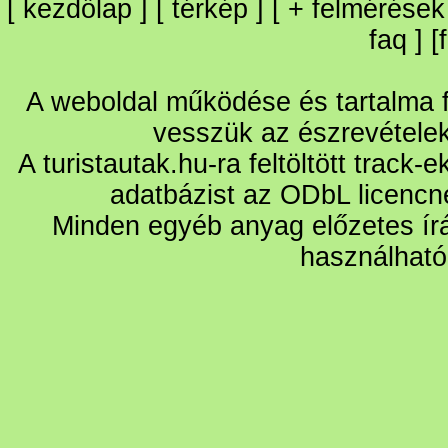
[
kezdőlap
] [
térkép
] [
+
felmérések
faq
] [
A weboldal működése és tartalma fo
vesszük az észrevétele
A turistautak.hu-ra feltöltött track-
adatbázist az ODbL licencn
Minden egyéb anyag előzetes írá
használható