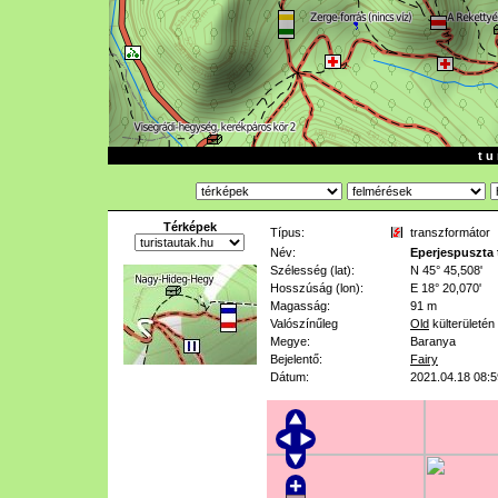
t u 
Térképek
Típus:
transzformátor
Név:
Eperjespuszta t
Szélesség (lat):
N 45° 45,508'
Hosszúság (lon):
E 18° 20,070'
Magasság:
91 m
Valószínűleg
Old
külterületén
Megye:
Baranya
Bejelentő:
Fairy
Dátum:
2021.04.18 08:5