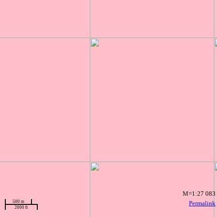
M=1:27 083
500 m
Permalink
2000 ft