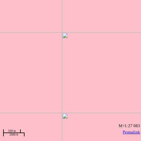
M=1:27 083
500 m
Permalink
2000 ft