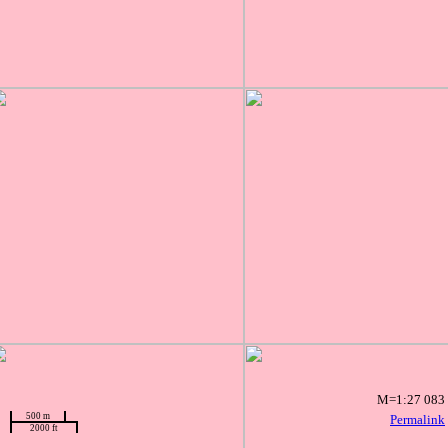
M=1:27 083
500 m
Permalink
2000 ft