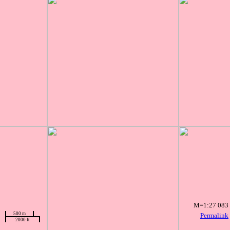
M=1:27 083
500 m
Permalink
2000 ft