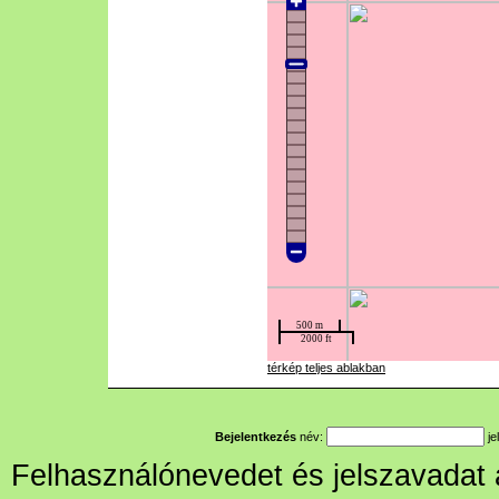
térkép teljes ablakban
Bejelentkezés
név:
je
Felhasználónevedet és jelszavadat