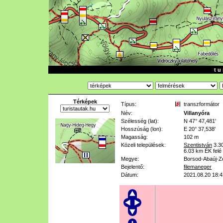
t u 
Térképek
Típus:
transzformátor
Név:
Villanyóra
Szélesség (lat):
N 47° 47,481'
Hosszúság (lon):
E 20° 37,538'
Magasság:
102 m
Közeli települések:
Szentistván
3.3
6.03 km
ÉK felé
Megye:
Borsod-Abaúj-Z
Bejelentő:
filemaneger
Dátum:
2021.08.20 18:4