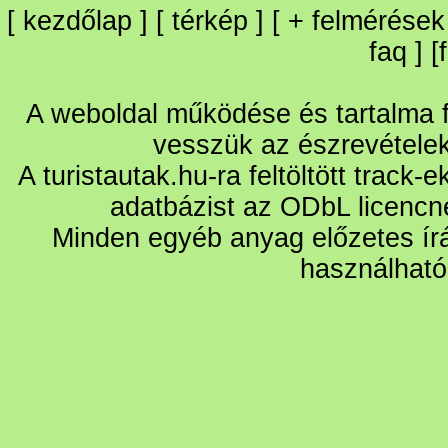
[
kezdőlap
] [
térkép
] [
+
felmérések
faq
] [
A weboldal működése és tartalma fo
vesszük az észrevétele
A turistautak.hu-ra feltöltött track-
adatbázist az ODbL licencn
Minden egyéb anyag előzetes írá
használható