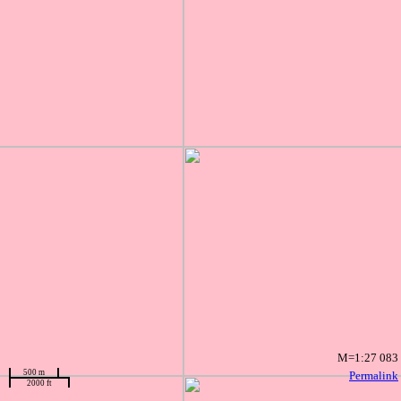
M=1:27 083
500 m
Permalink
2000 ft