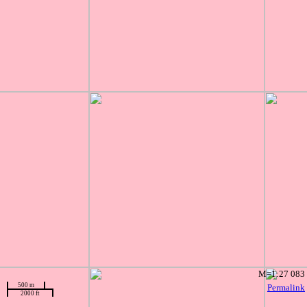
M=1:27 083
500 m
Permalink
2000 ft