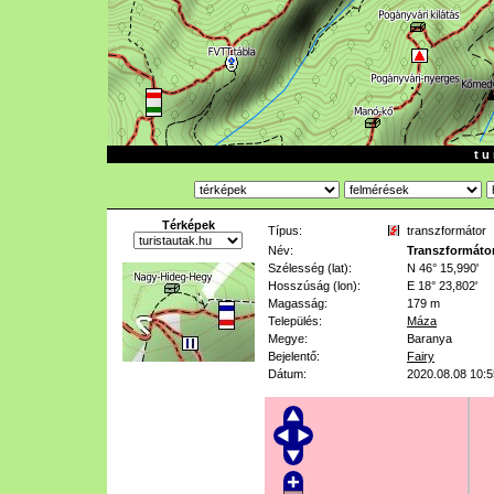
t u 
Térképek
Típus:
transzformátor
Név:
Transzformáto
Szélesség (lat):
N 46° 15,990'
Hosszúság (lon):
E 18° 23,802'
Magasság:
179 m
Település:
Máza
Megye:
Baranya
Bejelentő:
Fairy
Dátum:
2020.08.08 10:5