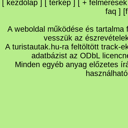
[
kezdőlap
] [
térkép
] [
+
felmérések
faq
] [
A weboldal működése és tartalma fo
vesszük az észrevétele
A turistautak.hu-ra feltöltött track-
adatbázist az ODbL licencn
Minden egyéb anyag előzetes írá
használható