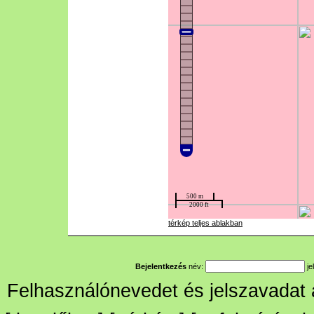
térkép teljes ablakban
Bejelentkezés
név:
je
Felhasználónevedet és jelszavadat