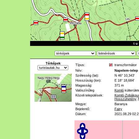
t u 
Térképek
Típus:
transzformátor
Név:
Napelem-telep
Szélesség (lat):
N 46° 10,343'
Hosszúság (lon):
E 18° 18,684'
Magasság:
371 m
Valószínűleg
Komló
külterüle
Közeli települések:
Komló-Zobákpu
Hosszúhetény
Megye:
Baranya
Bejelentő:
Fairy
Dátum:
2021.08.29 02:2