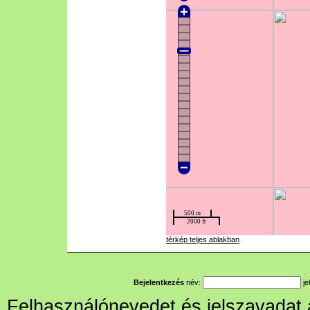
térkép teljes ablakban
Bejelentkezés
név:
je
Felhasználónevedet és jelszavadat