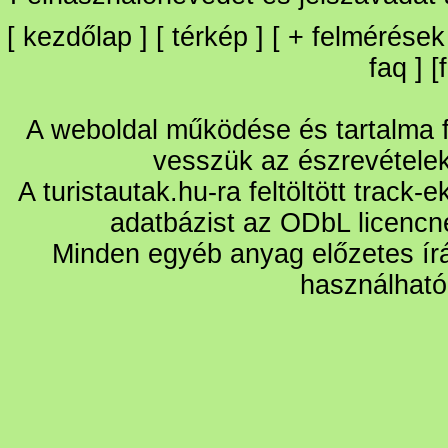
[
kezdőlap
] [
térkép
] [
+
felmérések
faq
] [
A weboldal működése és tartalma fo
vesszük az észrevétele
A turistautak.hu-ra feltöltött track-
adatbázist az ODbL licencn
Minden egyéb anyag előzetes írá
használható