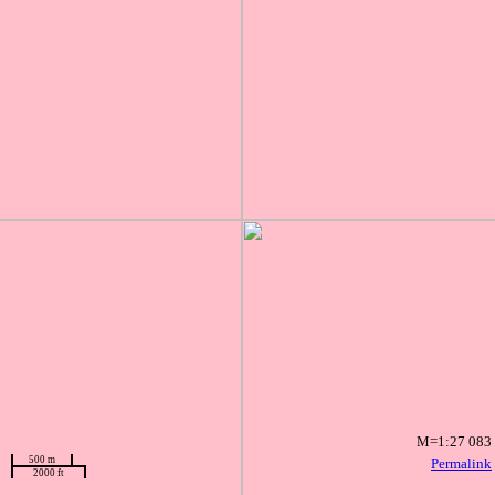
M=1:27 083
500 m
Permalink
2000 ft