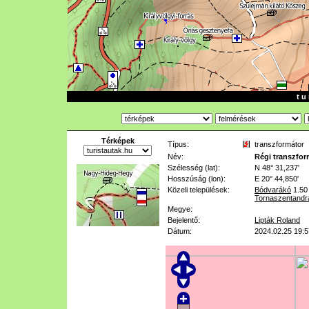
t u 
Térképek
Típus:
transzformátor
Név:
Régi transzfo
Szélesség (lat):
N 48° 31,237'
Hosszúság (lon):
E 20° 44,850'
Közeli települések:
Bódvarákó
1.50
Tornaszentandr
Megye:
Bejelentő:
Lipták Roland
Dátum:
2024.02.25 19:5