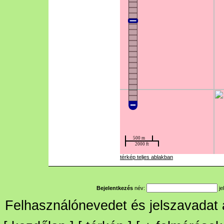
térkép teljes ablakban
Bejelentkezés
név:
je
Felhasználónevedet és jelszavadat