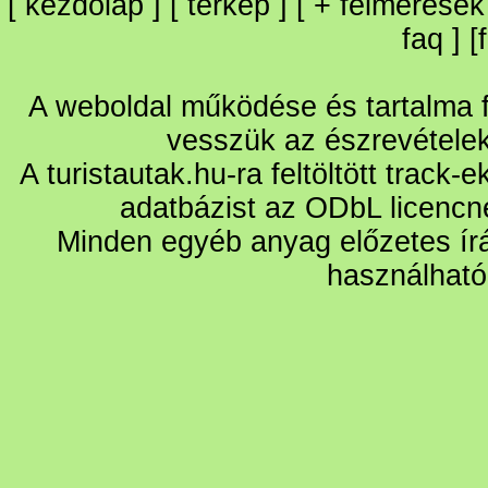
[
kezdőlap
] [
térkép
] [
+
felmérések
faq
] [
A weboldal működése és tartalma fo
vesszük az észrevétele
A turistautak.hu-ra feltöltött track-
adatbázist az ODbL licencn
Minden egyéb anyag előzetes írá
használható