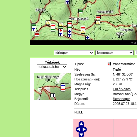
t u 
Térképek
Típus:
transzformátor
Név:
Trafó
Szélesség (lat):
N 48° 31,060'
Hosszúság (lon):
E 21° 29,972'
Magasság:
265 m
Település:
Füzérkajata
Megye:
Borsod-Abaúj-Z
Bejelentő:
filemaneger
Dátum:
2025.07.27 18:1
NULL