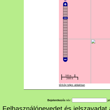
térkép teljes ablakban
Bejelentkezés
név:
je
Felhasználónevedet és jelszavadat