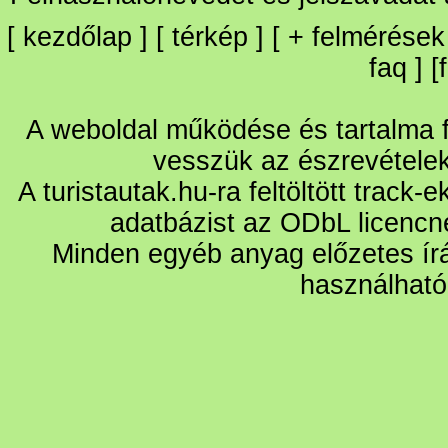
[
kezdőlap
] [
térkép
] [
+
felmérések
faq
] [
A weboldal működése és tartalma fo
vesszük az észrevétele
A turistautak.hu-ra feltöltött track-
adatbázist az ODbL licencn
Minden egyéb anyag előzetes írá
használható