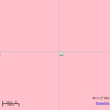
M=1:27 083
500 m
Permalink
2000 ft