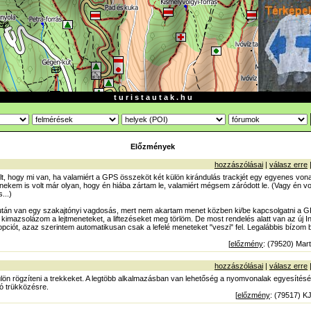
t u r i s t a u t a k . h u
Előzmények
hozzászólásai
|
válasz erre
lt, hogy mi van, ha valamiért a GPS összeköt két külön kirándulás trackjét egy egyenes vona
 nekem is volt már olyan, hogy én hiába zártam le, valamiért mégsem záródott le. (Vagy én v
...)
után van egy szakajtónyi vagdosás, mert nem akartam menet közben ki/be kapcsolgatni a 
imazsolázom a lejtmeneteket, a liftezéseket meg törlöm. De most rendelés alatt van az új In
 opciót, azaz szerintem automatikusan csak a lefelé meneteket "veszi" fel. Legalábbis bízom
[
előzmény
: (79520) Mart
hozzászólásai
|
válasz erre
lön rögzíteni a trekkeket. A legtöbb alkalmazásban van lehetőség a nyomvonalak egyesítésé
ló trükközésre.
[
előzmény
: (79517) K