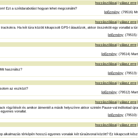
hozzászólásai
|
válasz erre
m! Ezt a szétdarabolást hogyan lehet megcsinálni?
[
előzmény
: (79516) Mr
hozzászólásai
|
válasz erre
a trackokra. Ha két túra között kikapcsolt GPS-l átautózok, akkor összeköti egy vonallal a t
[
előzmény
: (79515)
hozzászólásai
|
válasz erre
[
előzmény
: (79514) Mart
hozzászólásai
|
válasz erre
Mit használsz?
[
előzmény
: (79513)
hozzászólásai
|
válasz erre
solom az eszközt?
[
előzmény
: (79512) Mart
hozzászólásai
|
válasz erre
track rögzítését és amikor átmentél a másik helyszínre akkor szintén Pause-val indítottad újra
egyenes vonallal.
[
előzmény
: (79510)
hozzászólásai
|
válasz erre
p alkalmazás térképén hosszú egyenes vonalak két túraútvonal között? Ez kikapcsolt készü