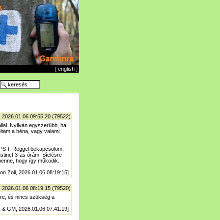
[
english
]
| 2026.01.06 09:55:20 (79522)
llal. Nyilván egyszerűbb, ha
oltam a béna, vagy valami
GPS-t. Reggel bekapcsolom,
stinct 3-as órám. Síelésre
 benne, hogy így működik.
on Zoli, 2026.01.06 08:19:15]
| 2026.01.06 08:19:15 (79520)
re, és nincs szükség a
J & GM, 2026.01.06 07:41:19]