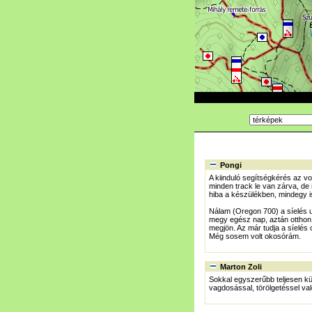
Pongi
A kiinduló segítségkérés az vo
minden track le van zárva, de
hiba a készülékben, mindegy is
Nálam (Oregon 700) a síelés 
megy egész nap, aztán otthon k
megjön. Az már tudja a síelés
Még sosem volt okosórám.
Marton Zoli
Sokkal egyszerűbb teljesen kü
vagdosással, törölgetéssel va