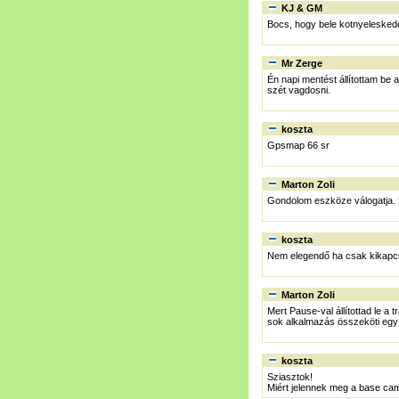
KJ & GM
Bocs, hogy bele kotnyeleskede
Mr Zerge
Én napi mentést állítottam be 
szét vagdosni.
koszta
Gpsmap 66 sr
Marton Zoli
Gondolom eszköze válogatja. 
koszta
Nem elegendő ha csak kikapc
Marton Zoli
Mert Pause-val állítottad le a 
sok alkalmazás összeköti egy 
koszta
Sziasztok!
Miért jelennek meg a base cam