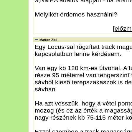
3,NMEA adatok alapján - ha elérh
Melyiket érdemes használni?
[
előzm
Marton Zoli
Egy Locus-sal rögzített track mag
kapcsolatban lenne kérdésem.
Van egy kb 120 km-es útvonal. A t
része 95 méterrel van tengerszint 
sávból kieső terepszakaszok is d
sávban.
Ha azt vesszük, hogy a vétel pont
mozog (és ez az érték a magasság
nagy részének kb 75-115 méter közö
Ezzel szemben a track magasságpr