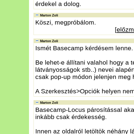
érdekel a dolog.
Marton Zoli
Köszi, megpróbálom.
[
előz
Marton Zoli
Ismét Basecamp kérdésem lenne.
Be lehet-e állítani valahol hogy a
látványosságok stb..) nevei alapé
csak pop-up módon jelenjen meg h
A Szerkesztés>Opciók helyen nem 
Marton Zoli
Basecamp-Locus párosítással aka
inkább csak érdekesség.
Innen az oldalról letöltök néhány