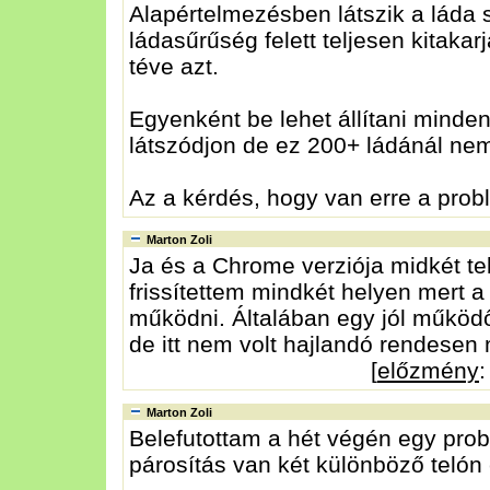
Alapértelmezésben látszik a láda
ládasűrűség felett teljesen kitakar
téve azt.
Egyenként be lehet állítani minde
látszódjon de ez 200+ ládánál nem
Az a kérdés, hogy van erre a pro
Marton Zoli
Ja és a Chrome verziója midkét te
frissítettem mindkét helyen mert 
működni. Általában egy jól működő
de itt nem volt hajlandó rendesen
[
előzmény
:
Marton Zoli
Belefutottam a hét végén egy pro
párosítás van két különböző telón 