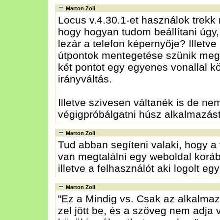
Marton Zoli
Locus v.4.30.1-et használok trekk 
hogy hogyan tudom beállítani úgy, 
lezár a telefon képernyője? Illetv
útpontok mentegetése szünik meg
két pontot egy egyenes vonallal k
irányváltás.
Illetve szivesen váltanék is de n
végigpróbálgatni húsz alkalmazást.
Marton Zoli
Tud abban segíteni valaki, hogy a
van megtalálni egy weboldal korább
illetve a felhasználót aki logolt eg
Marton Zoli
"Ez a Mindig vs. Csak az alkalmaz
zel jött be, és a szöveg nem adja 