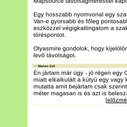
Mapsource távolságméréssel kapc
Egy hosszabb nyomvonal egy szak
Van-e gyorsabb és főleg pontosab
eszközzel végigkattingatom a sza
töréspontot.
Olyasmire gondolok, hogy kijelölö
levő távolságot.
Marton Zoli
Én jártam már úgy - jó régen egy
miatt elkalkulált a kütyü egy vagy
mutatta amit bejártam csak szerin
méter magasan is és azt is belesz
[
előzmé