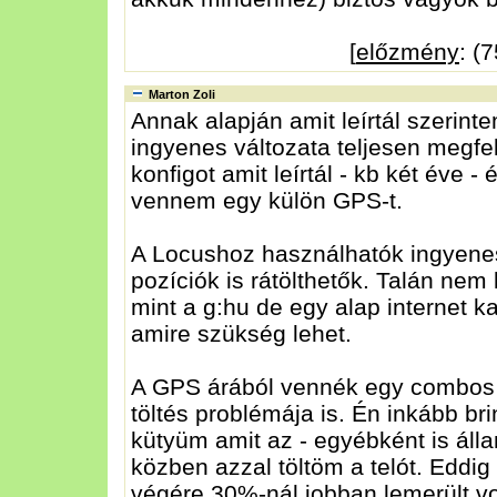
[
előzmény
: (
Marton Zoli
Annak alapján amit leírtál szerint
ingyenes változata teljesen megfel
konfigot amit leírtál - kb két éve 
vennem egy külön GPS-t.
A Locushoz használhatók ingyenes 
pozíciók is rátölthetők. Talán nem
mint a g:hu de egy alap internet k
amire szükség lehet.
A GPS árából vennék egy combos k
töltés problémája is. Én inkább b
kütyüm amit az - egyébként is ál
közben azzal töltöm a telót. Eddi
végére 30%-nál jobban lemerült vo