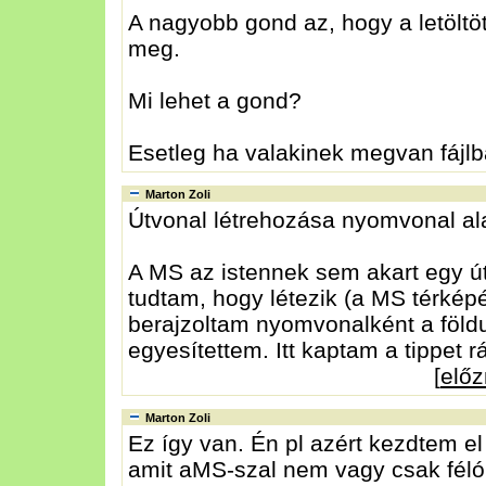
A nagyobb gond az, hogy a letöltö
meg.
Mi lehet a gond?
Esetleg ha valakinek megvan fájl
Marton Zoli
Útvonal létrehozása nyomvonal al
A MS az istennek sem akart egy út
tudtam, hogy létezik (a MS térképén
berajzoltam nyomvonalként a földu
egyesítettem. Itt kaptam a tippet 
[
elő
Marton Zoli
Ez így van. Én pl azért kezdtem el
amit aMS-szal nem vagy csak féló