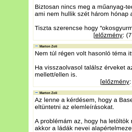
Biztosan nincs meg a műanyag-tech
ami nem hullik szét három hónap a
Tiszta szerencse hogy "okosgyurmá
[
előzmény
: (
Marton Zoli
Nem túl régen volt hasonló téma it
Ha visszaolvasol találsz érveket 
mellett/ellen is.
[
előzmény
Marton Zoli
Az lenne a kérdésem, hogy a Bas
eltüntetni az elemleírásokat.
A problémám az, hogy ha letöltök
akkor a ládák nevei alapértelmeze