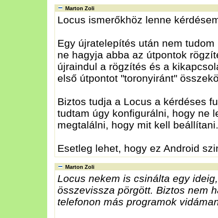
Marton Zoli
Locus ismerőkhöz lenne kérdése
Egy újratelepítés után nem tudom b
ne hagyja abba az útpontok rögzí
újraindul a rögzítés és a kikapcsol
első útpontot "toronyiránt" összekö
Biztos tudja a Locus a kérdéses fu
tudtam úgy konfigurálni, hogy ne
megtalálni, hogy mit kell beállítani
Esetleg lehet, hogy ez Android szin
Marton Zoli
Locus nekem is csinálta egy idei
összevissza pörgött. Biztos nem 
telefonon más programok vidáman 