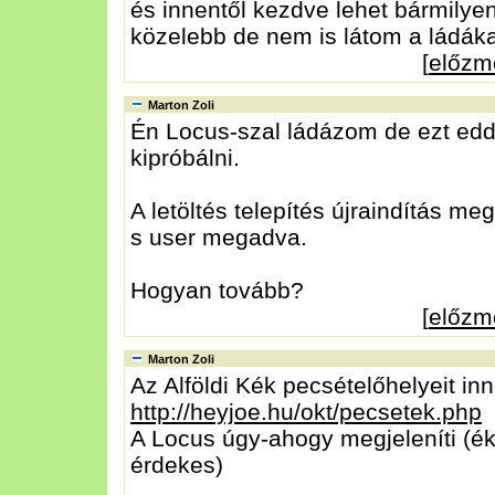
és innentől kezdve lehet bármily
közelebb de nem is látom a ládáka
[
előzm
Marton Zoli
Én Locus-szal ládázom de ezt ed
kipróbálni.
A letöltés telepítés újraindítás me
s user megadva.
Hogyan tovább?
[
előzm
Marton Zoli
Az Alföldi Kék pecsételőhelyeit inn
http://heyjoe.hu/okt/pecsetek.php
A Locus úgy-ahogy megjeleníti (é
érdekes)