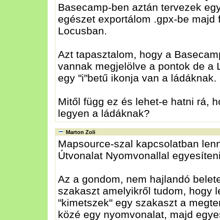
Basecamp-ben aztán tervezek egy ú
egészet exportálom .gpx-be majd f
Locusban.
Azt tapasztalom, hogy a Basecam
vannak megjelölve a pontok de a
egy "i"betű ikonja van a ládáknak.
Mitől függ ez és lehet-e hatni rá,
legyen a ládáknak?
Marton Zoli
Mapsource-szal kapcsolatban len
Útvonalat Nyomvonallal egyesíten
Az a gondom, nem hajlandó belete
szakaszt amelyikről tudom, hogy l
"kimetszek" egy szakaszt a megter
közé egy nyomvonalat, majd egye