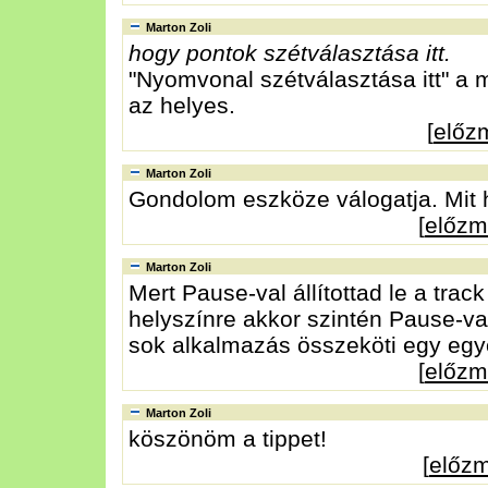
Marton Zoli
hogy pontok szétválasztása itt.
"Nyomvonal szétválasztása itt" a m
az helyes.
[
előz
Marton Zoli
Gondolom eszköze válogatja. Mit
[
előz
Marton Zoli
Mert Pause-val állítottad le a tra
helyszínre akkor szintén Pause-val 
sok alkalmazás összeköti egy egy
[
előz
Marton Zoli
köszönöm a tippet!
[
előz