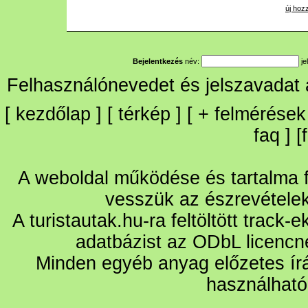
új hoz
Bejelentkezés
név:
je
Felhasználónevedet és jelszavadat
[
kezdőlap
] [
térkép
] [
+
felmérések
faq
] [
A weboldal működése és tartalma fo
vesszük az észrevétele
A turistautak.hu-ra feltöltött track-
adatbázist az ODbL licencn
Minden egyéb anyag előzetes írá
használható