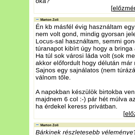
oka?
[
előzmé
Marton Zoli
Én kb másfél évig használtam eg
nem volt gond, mindig gyorsan jel
Locus-sal használtam, semmi gond
túranapot kibírt úgy hogy a bringa
Ha túl sok városi láda volt (sok m
akkor előfordult hogy délután már 
Sajnos egy sajnálatos (nem túrázá
válnom tőle.
A napokban készülök birtokba ve
majdnem 6 col :-) pár hét múlva az
ha érdekel keress privátban.
[
el
Marton Zoli
Bárkinek részletesebb véleménye