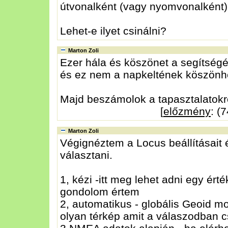
útvonalként (vagy nyomvonalként
Lehet-e ilyet csinálni?
Marton Zoli
Ezer hála és köszönet a segítségé
és ez nem a napkeltének köszönhe
Majd beszámolok a tapasztalatokr
[
előzmény
: (
Marton Zoli
Végignéztem a Locus beállításait é
választani.
1, kézi -itt meg lehet adni egy érté
gondolom értem
2, automatikus - globális Geoid mo
olyan térkép amit a válaszodban c