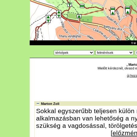
t u 
, Mart
Mielőtt kérdeznél, olvasd e
új hoz
Marton Zoli
Sokkal egyszerűbb teljesen külön r
alkalmazásban van lehetőség a ny
szükség a vagdosással, törölgetés
[
előzmé