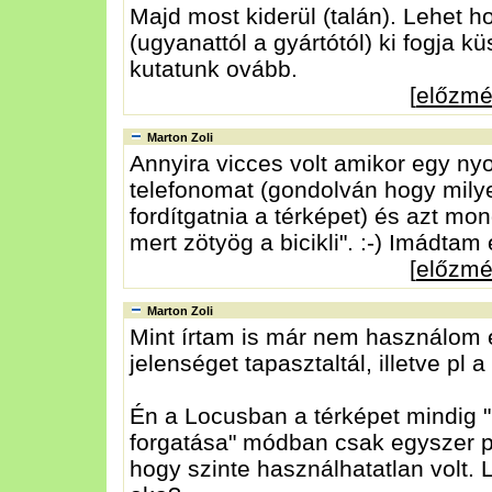
Majd most kiderül (talán). Lehet h
(ugyanattól a gyártótól) ki fogja k
kutatunk ovább.
[
előzm
Marton Zoli
Annyira vicces volt amikor egy n
telefonomat (gondolván hogy milye
fordítgatnia a térképet) és azt mo
mert zötyög a bicikli". :-) Imádtam é
[
előzm
Marton Zoli
Mint írtam is már nem használom e
jelenséget tapasztaltál, illetve pl
Én a Locusban a térképet mindig 
forgatása" módban csak egyszer p
hogy szinte használhatatlan volt. 