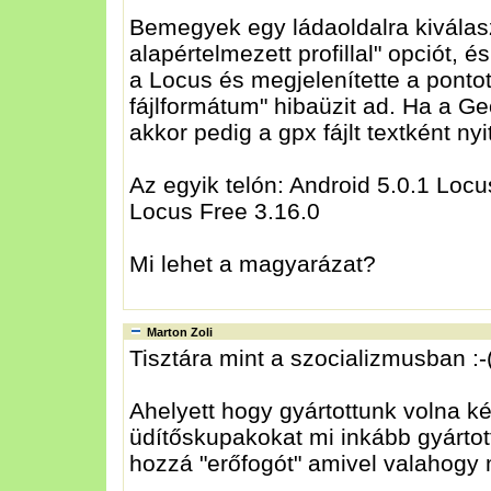
Bemegyek egy ládaoldalra kiválasz
alapértelmezett profillal" opciót, 
a Locus és megjelenítette a ponto
fájlformátum" hibaüzit ad. Ha a G
akkor pedig a gpx fájlt textként ny
Az egyik telón: Android 5.0.1 Loc
Locus Free 3.16.0
Mi lehet a magyarázat?
Marton Zoli
Tisztára mint a szocializmusban :-
Ahelyett hogy gyártottunk volna 
üdítőskupakokat mi inkább gyártot
hozzá "erőfogót" amivel valahogy m