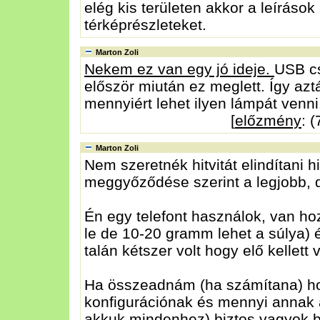
elég kis területen akkor a leírások
térképrészleteket.
Marton Zoli
Nekem ez van egy jó ideje.
USB cs
először miután ez meglett. Így az
mennyiért lehet ilyen lámpát venni
[
előzmény
: 
Marton Zoli
Nem szeretnék hitvitát elindítani
meggyőződése szerint a legjobb, 
Én egy telefont használok, van 
le de 10-20 gramm lehet a súlya)
talán kétszer volt hogy elő kellett 
Ha összeadnám (ha számítana) ho
konfigurációnak és mennyi annak a
akkuk mindenhez) biztos vagyok 