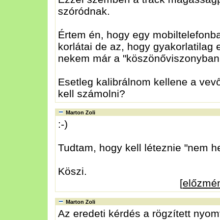
szóródnak.
Értem én, hogy egy mobiltelefo
korlátai de az, hogy gyakorlatilag
nekem már a "köszönőviszonyban 
Esetleg kalibrálnom kellene a vev
kell számolni?
Marton Zoli
:-)
Tudtam, hogy kell léteznie "nem h
Köszi.
[
előzmé
Marton Zoli
Az eredeti kérdés a rögzített nyom