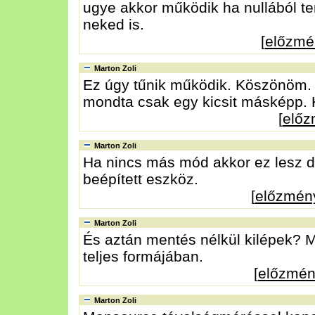
ugye akkor működik ha nullából ter
neked is.
[
előzmé
Marton Zoli
Ez úgy tűnik működik. Köszönöm. 
mondta csak egy kicsit másképp. 
[
elő
Marton Zoli
Ha nincs más mód akkor ez lesz 
beépített eszköz.
[
előzmén
Marton Zoli
És aztán mentés nélkül kilépek?
teljes formájában.
[
előzmé
Marton Zoli