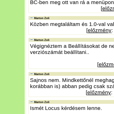
BC-ben meg ott van rá a menüpon
[
elő
Marton Zoli
Közben megtaláltam és 1.0-val va
[
előzmény
:
Marton Zoli
Végignéztem a Beállításokat de ne
verziószámát beállítani..
[
előzm
Marton Zoli
Sajnos nem. Mindkettőnél meghag
korábban is) abban pedig csak szá
[
előzmény
:
Marton Zoli
Ismét Locus kérdésem lenne.