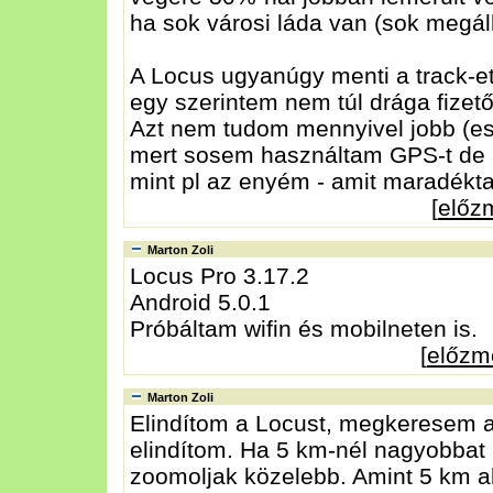
ha sok városi láda van (sok megál
A Locus ugyanúgy menti a track-et
egy szerintem nem túl drága fizet
Azt nem tudom mennyivel jobb (es
mert sosem használtam GPS-t de a
mint pl az enyém - amit maradékta
[
előz
Marton Zoli
Locus Pro 3.17.2
Android 5.0.1
Próbáltam wifin és mobilneten is.
[
előzm
Marton Zoli
Elindítom a Locust, megkeresem a
elindítom. Ha 5 km-nél nagyobbat m
zoomoljak közelebb. Amint 5 km al