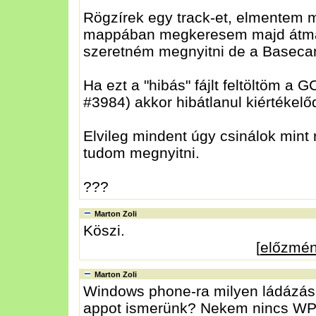
Rögzírek egy track-et, elmentem m
mappában megkeresem majd átmáso
szeretném megnyitni de a Basecam
Ha ezt a "hibás" fájlt feltöltöm 
#3984) akkor hibátlanul kiértékelőd
Elvileg mindent úgy csinálok mint 
tudom megnyitni.
???
Marton Zoli
Köszi.
[
előzmé
Marton Zoli
Windows phone-ra milyen ládázásh
appot ismerünk? Nekem nincs WP-o