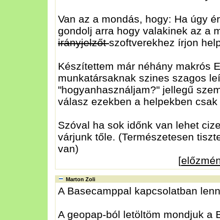
Van az a mondás, hogy: Ha úgy é
gondolj arra hogy valakinek az a
irányjelzőt
szoftverekhez írjon help
Készítettem már néhány makrós E
munkatársaknak szines szagos leír
"hogyanhasználjam?" jellegű szem
válasz ezekben a helpekben csak el
Szóval ha sok időnk van lehet cizel
várjunk tőle. (Természetesen tiszt
van)
[
előzmé
Marton Zoli
A Basecamppal kapcsolatban len
A geopap-ból letöltöm mondjuk a B