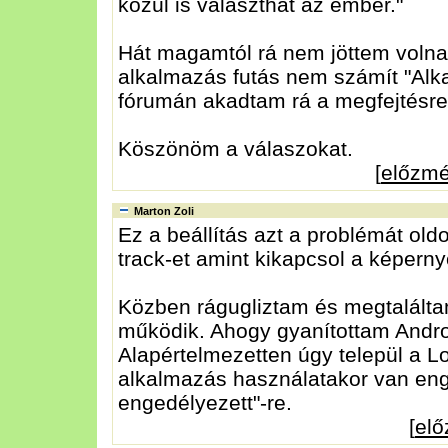
közül is választhat az ember."
Hát magamtól rá nem jöttem volna,
alkalmazás futás nem számít "Alk
fórumán akadtam rá a megfejtésre,
Köszönöm a válaszokat.
[
előzm
Marton Zoli
Ez a beállítás azt a problémát ol
track-et amint kikapcsol a képerny
Közben rágugliztam és megtaláltam
működik. Ahogy gyanítottam Androi
Alapértelmezetten úgy települ a L
alkalmazás használatakor van enged
engedélyezett"-re.
[
el