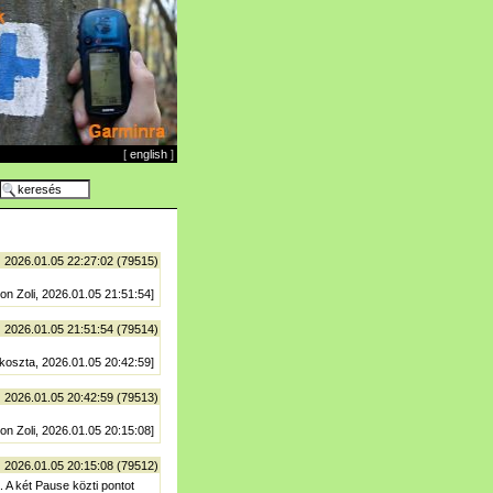
[
english
]
| 2026.01.05 22:27:02 (79515)
on Zoli, 2026.01.05 21:51:54]
| 2026.01.05 21:51:54 (79514)
 koszta, 2026.01.05 20:42:59]
| 2026.01.05 20:42:59 (79513)
on Zoli, 2026.01.05 20:15:08]
| 2026.01.05 20:15:08 (79512)
. A két Pause közti pontot