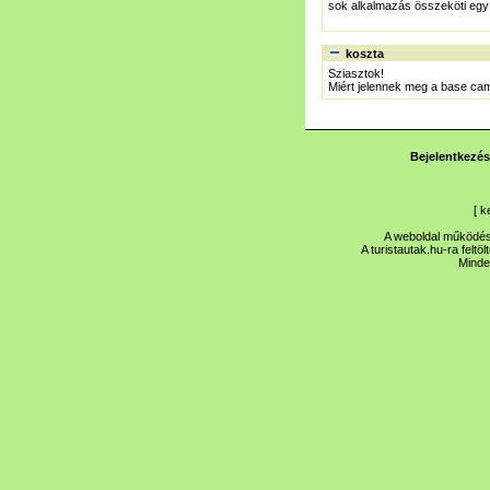
sok alkalmazás összeköti egy 
koszta
Sziasztok!
Miért jelennek meg a base cam
Bejelentkezés
[
k
A weboldal működése
A turistautak.hu-ra feltö
Minde