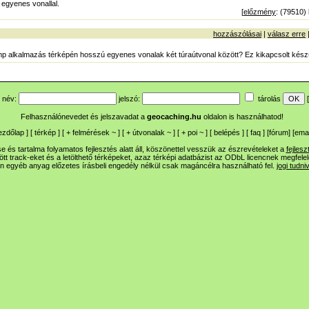
egyenes vonallal.
[
előzmény
: (79510)
hozzászólásai
|
válasz erre
p alkalmazás térképén hosszú egyenes vonalak két túraútvonal között? Ez kikapcsolt készü
név:
jelszó:
tárolás
[
Felhasználónevedet és jelszavadat a
geocaching.hu
oldalon is használhatod!
ezdőlap
] [
térkép
] [
+
felmérések
~
] [
+
útvonalak
~
] [
+
poi
~
] [
belépés
] [
faq
] [
fórum
]
[
emai
 és tartalma folyamatos fejlesztés alatt áll, köszönettel vesszük az észrevételeket a
fejlesz
ltött track-eket és a letölthető térképeket, azaz térképi adatbázist az ODbL licencnek megfele
n egyéb anyag előzetes írásbeli engedély nélkül csak magáncélra használható fel.
jogi tudni