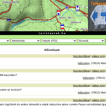
t u r i s t a u t a k . h u
Előzmények
hozzászólásai
|
válasz erre
[
előzmény
: (79514) Mart
hozzászólásai
|
válasz erre
Mit használsz?
[
előzmény
: (79513)
hozzászólásai
|
válasz erre
solom az eszközt?
[
előzmény
: (79512) Mart
hozzászólásai
|
válasz erre
track rögzítését és amikor átmentél a másik helyszínre akkor szintén Pause-val indítottad újra