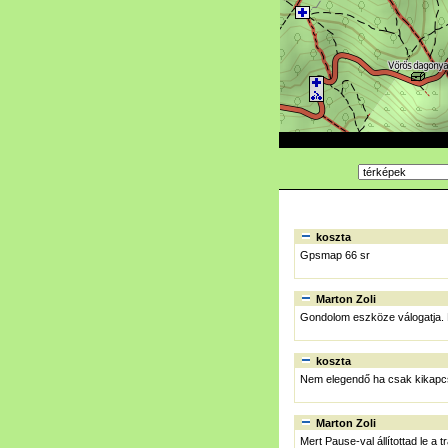
koszta
Gpsmap 66 sr
Marton Zoli
Gondolom eszköze válogatja. 
koszta
Nem elegendő ha csak kikapc
Marton Zoli
Mert Pause-val állítottad le a 