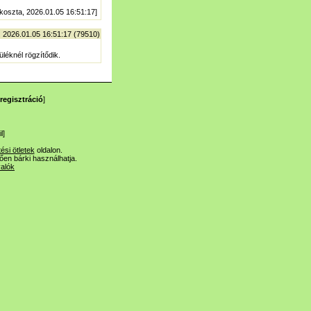
 koszta, 2026.01.05 16:51:17]
| 2026.01.05 16:51:17 (79510)
léknél rögzítődik.
regisztráció
]
l
]
tési ötletek
oldalon.
lően bárki használhatja.
valók