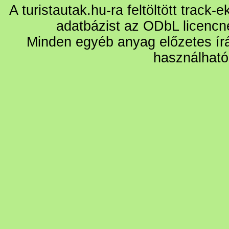
A turistautak.hu-ra feltöltött track-
adatbázist az ODbL licencn
Minden egyéb anyag előzetes írá
használható