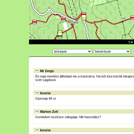
t u 
Mr Zerge
Én napi mentést állítottam be a trackokra. Ha két túra között kikap
szét vagdosni.
koszta
Gpsmap 66 sr
Marton Zoli
Gondolom eszköze válogatja. Mit használsz?
koszta