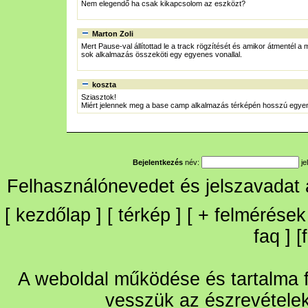
Nem elegendő ha csak kikapcsolom az eszközt?
Marton Zoli
Mert Pause-val állítottad le a track rögzítését és amikor átmentél a 
sok alkalmazás összeköti egy egyenes vonallal.
koszta
Sziasztok!
Miért jelennek meg a base camp alkalmazás térképén hosszú egyenes
Bejelentkezés
név:
je
Felhasználónevedet és jelszavadat
[
kezdőlap
] [
térkép
] [
+
felmérések
faq
] [
A weboldal működése és tartalma fo
vesszük az észrevétele