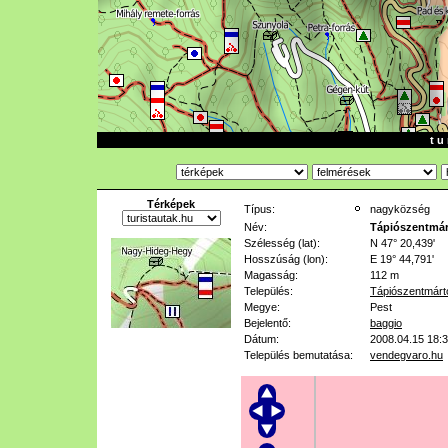
t u 
Térképek
Típus:
nagyközség
Név:
Tápiószentmá
Szélesség (lat):
N 47° 20,439'
Hosszúság (lon):
E 19° 44,791'
Magasság:
112 m
Település:
Tápiószentmárt
Megye:
Pest
Bejelentő:
baggio
Dátum:
2008.04.15 18:
Település bemutatása:
vendegvaro.hu