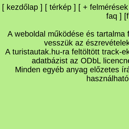
[
kezdőlap
] [
térkép
] [
+
felmérések
faq
] [
A weboldal működése és tartalma fo
vesszük az észrevétele
A turistautak.hu-ra feltöltött track-
adatbázist az ODbL licencn
Minden egyéb anyag előzetes írá
használható