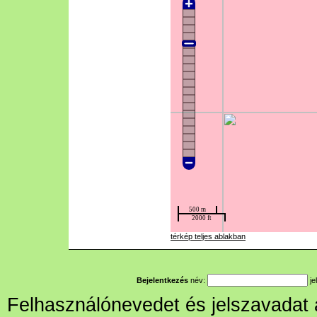
térkép teljes ablakban
Bejelentkezés
név:
je
Felhasználónevedet és jelszavadat