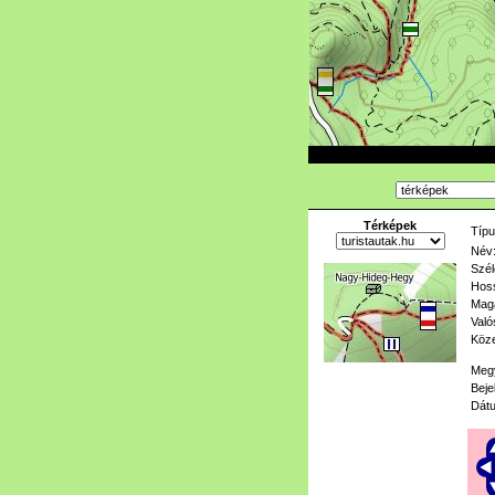
Térképek
Típu
Név
Szél
Hoss
Mag
Való
Köze
Meg
Beje
Dát