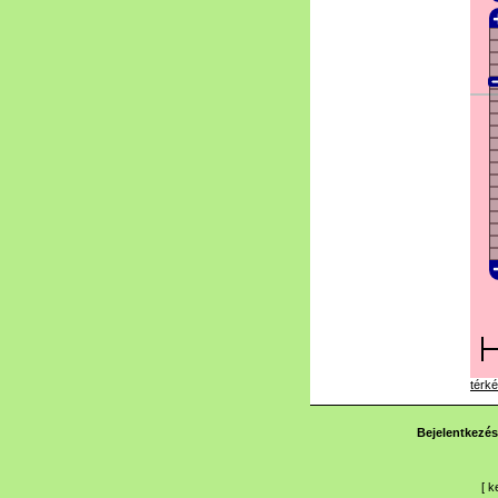
térké
Bejelentkezés
[
k