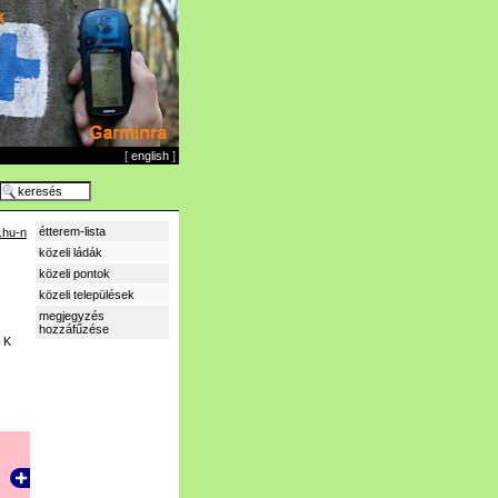
[
english
]
étterem-lista
.hu-n
közeli ládák
közeli pontok
közeli települések
megjegyzés
hozzáfűzése
K