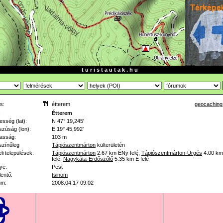
t u r i s t a u t a k . h u
s:
étterem
geocaching
:
Étterem
esség (lat):
N 47° 19,245'
zúság (lon):
E 19° 45,992'
asság:
103 m
színűleg
Tápiószentmárton
külterületén
li települések:
Tápiószentmárton
2.67 km
ÉNy felé
,
Tápiószentmárton-Ürgés
4.00 km
felé
,
Nagykáta-Erdőszőlő
5.35 km
É felé
ye:
Pest
lentő:
tsinom
um:
2008.04.17 09:02