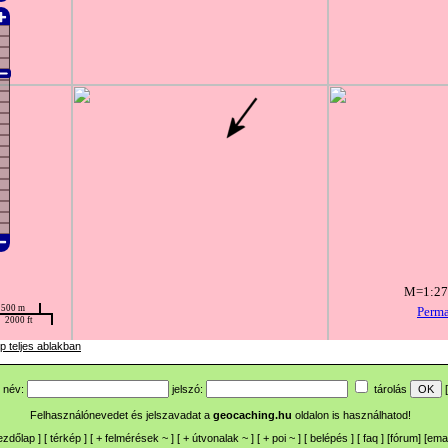
p teljes ablakban
név:
jelszó:
tárolás
[
Felhasználónevedet és jelszavadat a
geocaching.hu
oldalon is használhatod!
ezdőlap
] [
térkép
] [
+
felmérések
~
] [
+
útvonalak
~
] [
+
poi
~
] [
belépés
] [
faq
] [
fórum
]
[
emai