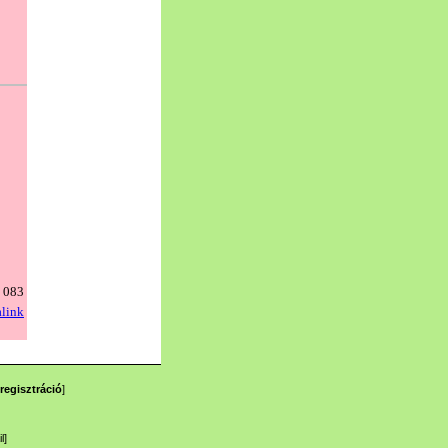
regisztráció
]
l
]