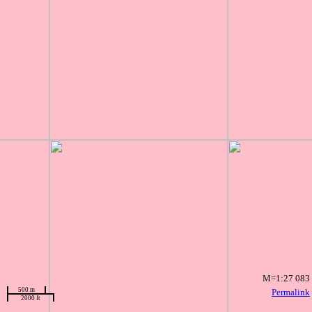
M=1:27 083
500 m
Permalink
2000 ft