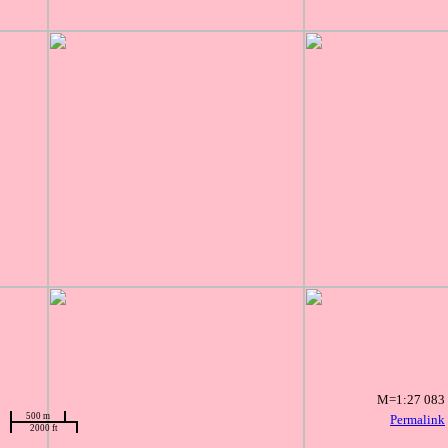
M=1:27 083
500 m
Permalink
2000 ft