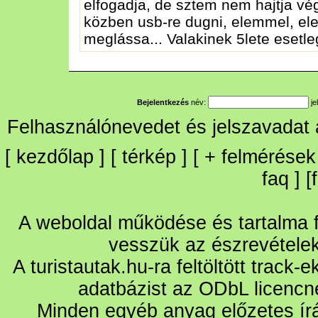
elfogadja, de sztem nem hajtja vé
közben usb-re dugni, elemmel, elem
meglássa... Valakinek 5lete eset
Bejelentkezés
név:
je
Felhasználónevedet és jelszavadat
[
kezdőlap
] [
térkép
] [
+
felmérések
faq
] [
A weboldal működése és tartalma fo
vesszük az észrevétele
A turistautak.hu-ra feltöltött track-
adatbázist az ODbL licencn
Minden egyéb anyag előzetes írá