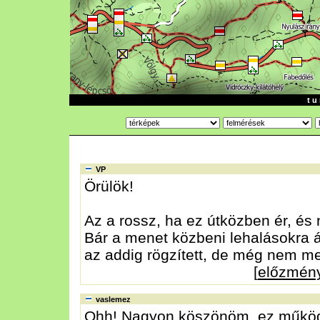
t u 
VP
Örülök!
Az a rossz, ha ez útközben ér, és
Bár a menet közbeni lehalásokra á
az addig rögzített, de még nem men
[
előzmén
vaslemez
Ohh! Nagyon köszönöm, ez működ