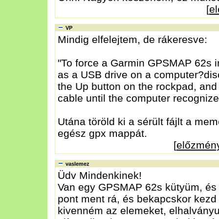
[
e
VP
Mindig elfelejtem, de rákeresve:
"To force a Garmin GPSMAP 62s i
as a USB drive on a computer?disco
the Up button on the rockpad, and 
cable until the computer recognizes
Utána töröld ki a sérült fájlt a m
egész gpx mappát.
[
előzmén
vaslemez
Üdv Mindenkinek!
Van egy GPSMAP 62s kütyüm, és a 
pont ment rá, és bekapcskor kezd b
kivenném az elemeket, elhalványul