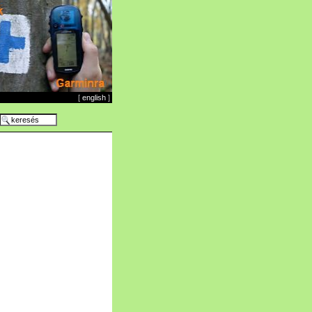
[
english
]