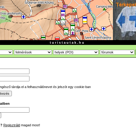
t u r i s t a u t a k . h u
gésző tárolja el a felhasználónevet és jelszót egy cookie-ban
mailben
d?
Regisztráld
magad most!