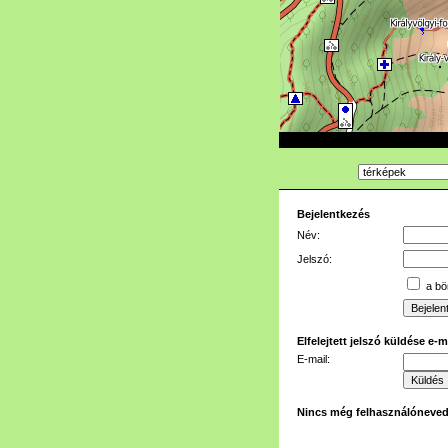
Bejelentkezés
Név:
Jelszó:
a bön
Elfelejtett jelszó küldése e-
E-mail:
Nincs még felhasználóneve