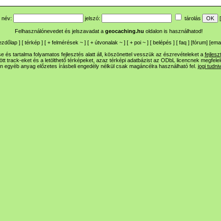
név:
jelszó:
tárolás
[
Felhasználónevedet és jelszavadat a
geocaching.hu
oldalon is használhatod!
ezdőlap
] [
térkép
] [
+
felmérések
~
] [
+
útvonalak
~
] [
+
poi
~
] [
belépés
] [
faq
] [
fórum
]
[
emai
 és tartalma folyamatos fejlesztés alatt áll, köszönettel vesszük az észrevételeket a
fejlesz
ltött track-eket és a letölthető térképeket, azaz térképi adatbázist az ODbL licencnek megfele
n egyéb anyag előzetes írásbeli engedély nélkül csak magáncélra használható fel.
jogi tudni