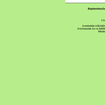
Bejelentkezés
[
k
A weboldal működése
A turistautak.hu-ra feltö
Minde