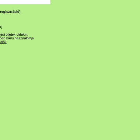
regisztráció
]
l
]
tési ötletek
oldalon.
lően bárki használhatja.
valók