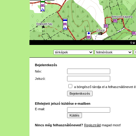
t u 
Bejelentkezés
Név:
Jelszó:
a böngésző tárolja el a felhasználónevet é
Elfelejtett jelszó küldése e-mailben
E-mail:
Nincs még felhasználóneved?
Regisztráld
magad most!