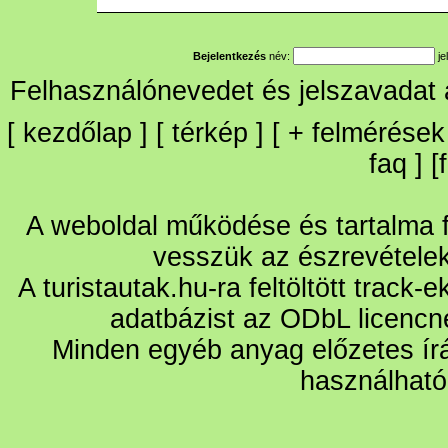
Bejelentkezés
név:
je
Felhasználónevedet és jelszavadat
[
kezdőlap
] [
térkép
] [
+
felmérések
faq
] [
A weboldal működése és tartalma fo
vesszük az észrevétele
A turistautak.hu-ra feltöltött track-
adatbázist az ODbL licencn
Minden egyéb anyag előzetes írá
használható