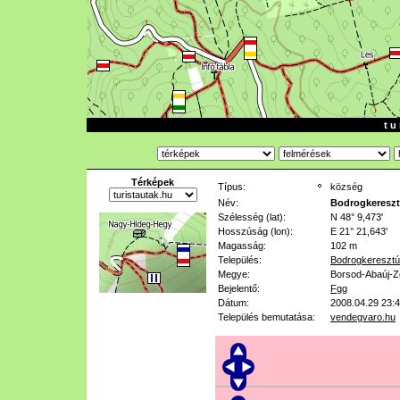
t u 
Térképek
Típus:
község
Név:
Bodrogkereszt
Szélesség (lat):
N 48° 9,473'
Hosszúság (lon):
E 21° 21,643'
Magasság:
102 m
Település:
Bodrogkeresztú
Megye:
Borsod-Abaúj-
Bejelentő:
Fgg
Dátum:
2008.04.29 23:
Település bemutatása:
vendegvaro.hu