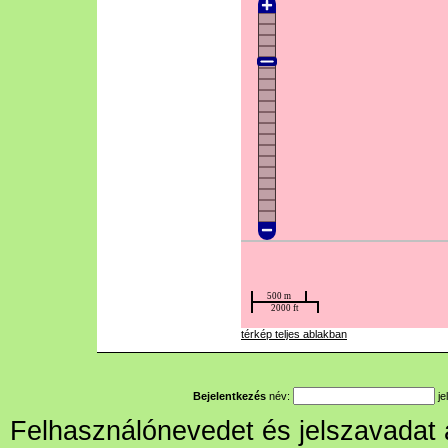
térkép teljes ablakban
Bejelentkezés
név:
je
Felhasználónevedet és jelszavadat