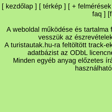
[
kezdőlap
] [
térkép
] [
+
felmérések
faq
] [
A weboldal működése és tartalma fo
vesszük az észrevétele
A turistautak.hu-ra feltöltött track-
adatbázist az ODbL licencn
Minden egyéb anyag előzetes írá
használható