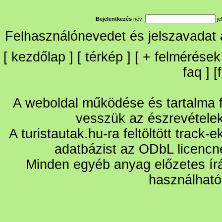
Bejelentkezés
név:
je
Felhasználónevedet és jelszavadat
[
kezdőlap
] [
térkép
] [
+
felmérések
faq
] [
A weboldal működése és tartalma fo
vesszük az észrevétele
A turistautak.hu-ra feltöltött track-
adatbázist az ODbL licencn
Minden egyéb anyag előzetes írá
használható