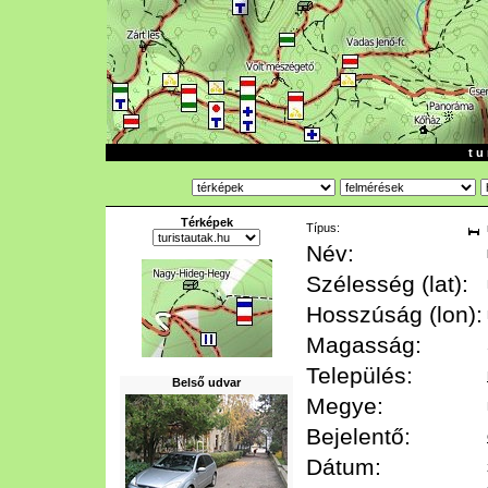
t u 
Térképek
Típus:
Név:
Szélesség (lat):
Hosszúság (lon):
Magasság:
Település:
Belső udvar
Megye:
Bejelentő:
Dátum: