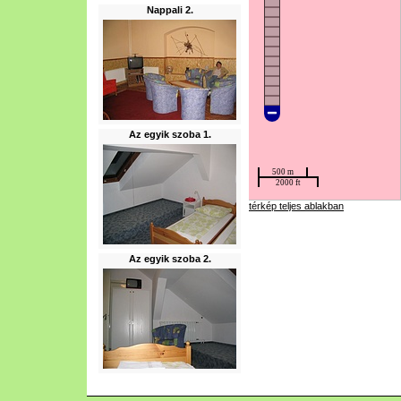
Nappali 2.
Az egyik szoba 1.
térkép teljes ablakban
Az egyik szoba 2.