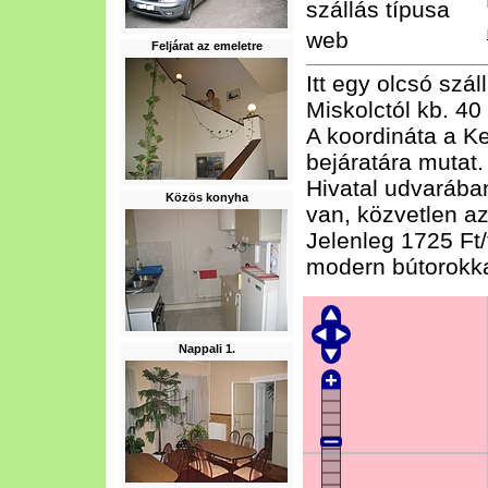
szállás típusa
web
Feljárat az emeletre
Itt egy olcsó szá
Miskolctól kb. 40
A koordináta a K
bejáratára mutat
Hivatal udvarába
Közös konyha
van, közvetlen az
Jelenleg 1725 Ft/
modern bútorokka
Nappali 1.