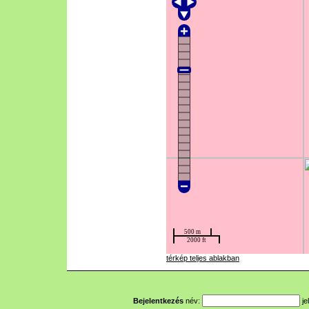
térkép teljes ablakban
Bejelentkezés
név:
je