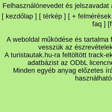
Felhasználónevedet és jelszavadat
[
kezdőlap
] [
térkép
] [
+
felmérések
faq
] [
A weboldal működése és tartalma fo
vesszük az észrevétele
A turistautak.hu-ra feltöltött track-
adatbázist az ODbL licencn
Minden egyéb anyag előzetes írá
használható