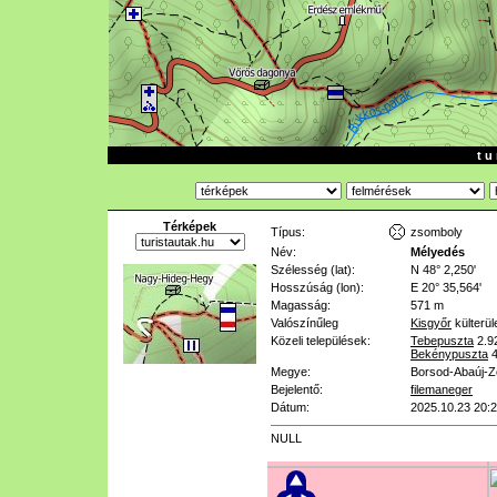
t u 
Térképek
Típus:
zsomboly
Név:
Mélyedés
Szélesség (lat):
N 48° 2,250'
Hosszúság (lon):
E 20° 35,564'
Magasság:
571 m
Valószínűleg
Kisgyőr
külterül
Közeli települések:
Tebepuszta
2.9
Bekénypuszta
Megye:
Borsod-Abaúj-
Bejelentő:
filemaneger
Dátum:
2025.10.23 20:
NULL