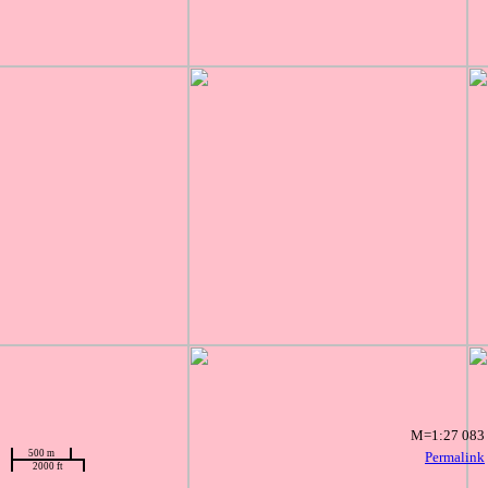
M=1:27 083
500 m
Permalink
2000 ft