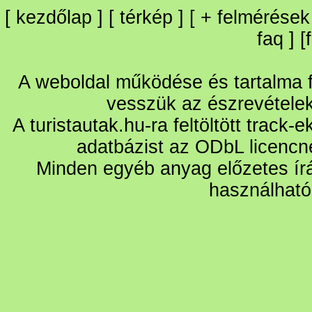
[
kezdőlap
] [
térkép
] [
+
felmérések
faq
] [
A weboldal működése és tartalma fo
vesszük az észrevétele
A turistautak.hu-ra feltöltött track-
adatbázist az ODbL licencn
Minden egyéb anyag előzetes írá
használható