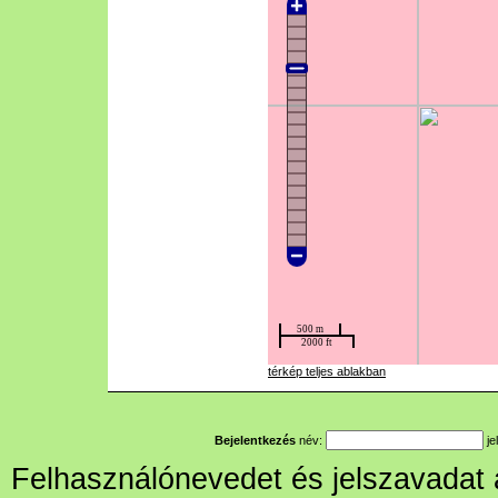
térkép teljes ablakban
Bejelentkezés
név:
je
Felhasználónevedet és jelszavadat