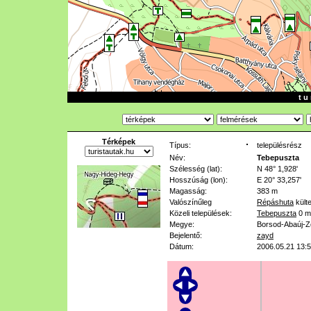
t u 
Térképek
Típus:
településrész
Név:
Tebepuszta
Szélesség (lat):
N 48° 1,928'
Hosszúság (lon):
E 20° 33,257'
Magasság:
383 m
Valószínűleg
Répáshuta
külte
Közeli települések:
Tebepuszta
0 m
Megye:
Borsod-Abaúj-
Bejelentő:
zayd
Dátum:
2006.05.21 13: