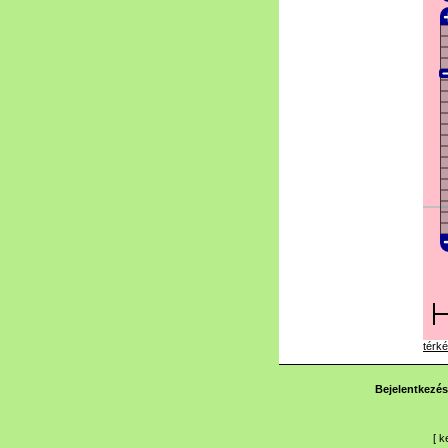
térké
Bejelentkezés
[
k