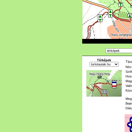
Térképek
Típu
Név
Szél
Hoss
Mag
Való
Köze
Meg
Beje
Dát