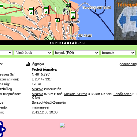
t u r i s t a u t a k . h u
s:
jégpálya
geocaching
:
Fedett jégpálya
esség (lat):
N 48° 5,795'
zúság (lon):
E 20° 47,331'
asság:
126 m
színűleg
Miskolc
külterületén
li települések:
Miskolc
878 m
É felé
,
Miskolc-Szirma
4.36 km
DK felé
,
Felsőzsolca
5.
K felé
ye:
Borsod-Abaúj-Zemplén
lentő:
majormezei
um:
2012.12.05 10:30