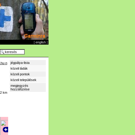
[
english
]
jégpálya-lista
.hu-n
közeli ládák
közeli pontok
közeli települések
megjegyzés
hozzáfűzése
12 km