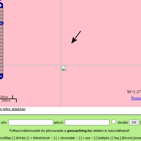
p teljes ablakban
név:
jelszó:
tárolás
[
Felhasználónevedet és jelszavadat a
geocaching.hu
oldalon is használhatod!
ezdőlap
] [
térkép
] [
+
felmérések
~
] [
+
útvonalak
~
] [
+
poi
~
] [
belépés
] [
faq
] [
fórum
]
[
emai