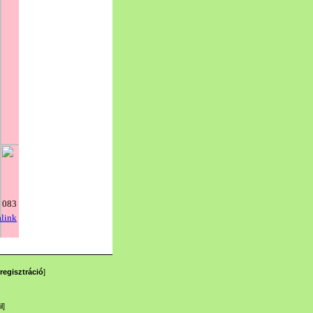
regisztráció
]
l
]