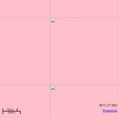
M=1:27 083
500 m
Permalink
2000 ft