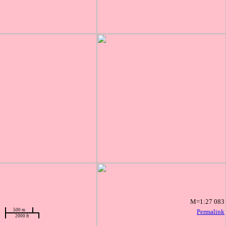
M=1:27 083
500 m
Permalink
2000 ft