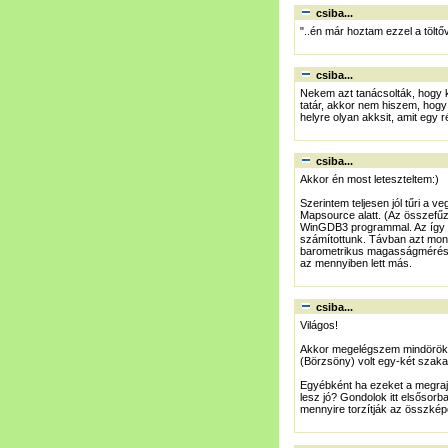
csiba...
"..én már hoztam ezzel a töltőv
csiba...
Nekem azt tanácsolták, hogy kb
tatár, akkor nem hiszem, hogy
helyre olyan akksit, amit egy ré
csiba...
Akkor én most leteszteltem:)
Szerintem teljesen jól tűri a 
Mapsource alatt. (Az összefűzés
WinGDB3 programmal. Az így ka
számítottunk. Távban azt mon
barometrikus magasságmérés" b
az mennyiben lett más.
csiba...
Világos!
Akkor megelégszem mindörökre 
(Börzsöny) volt egy-két szaka
Egyébként ha ezeket a megraj
lesz jó? Gondolok itt elsősor
mennyire torzítják az összkép