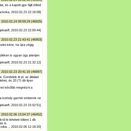
, és a kapott gpx fájlt töltöd
ckoka, 2010.02.23 22:18:08]
| 2010.02.24 09:59:29 (46925)
 jekaeff, 2010.02.23 22:00:44]
| 2010.02.23 21:43:41 (46903)
olni kéne, ha újra végig
léken is ugyan úgy jelenjen
 jekaeff, 2010.02.23 21:32:12]
| 2010.02.23 20:41:16 (46897)
 Gondolok itt pl. az általad
ehet, és 20 (?) db ilyen
 lehet később megnézni a
t a komoly garmin emberek ne
 jekaeff, 2010.02.23 15:02:51]
| 2010.02.06 13:04:37 (46452)
l le lehetett tölteni 1 db
as is.
csiba..., 2010.02.06 12:18:20]