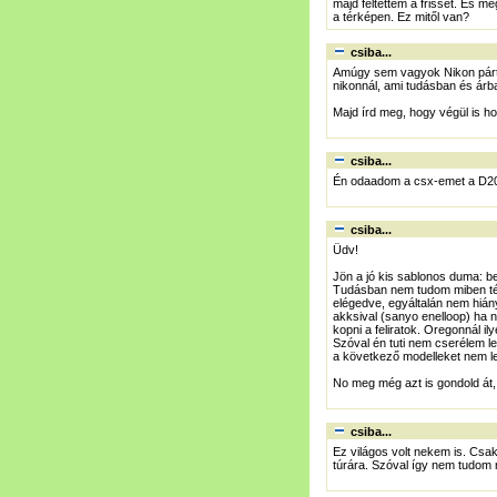
majd feltettem a frisset. És 
a térképen. Ez mitől van?
csiba...
Amúgy sem vagyok Nikon párti
nikonnál, ami tudásban és árb
Majd írd meg, hogy végül is h
csiba...
Én odaadom a csx-emet a D20
csiba...
Üdv!
Jön a jó kis sablonos duma: be
Tudásban nem tudom miben tér 
elégedve, egyáltalán nem hiány
akksival (sanyo enelloop) ha
kopni a feliratok. Oregonnál i
Szóval én tuti nem cserélem l
a következő modelleket nem le
No meg még azt is gondold át, 
csiba...
Ez világos volt nekem is. Csak
túrára. Szóval így nem tudom 