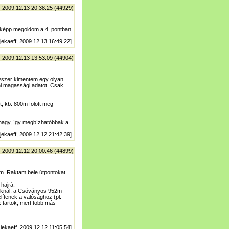
| 2009.12.13 20:38:25 (44929)
enképp megoldom a 4. pontban
 jekaeff, 2009.12.13 16:49:22]
| 2009.12.13 13:53:09 (44904)
Egyszer kimentem egy olyan
oni magassági adatot. Csak
t, kb. 800m fölött meg
 nagy, így megbízhatóbbak a
 jekaeff, 2009.12.12 21:42:39]
| 2009.12.12 20:00:46 (44899)
m. Raktam bele útpontokat
hajrá.
ntoknál, a Csóványos 952m
ítenek a valósághoz (pl.
tartok, mert több más
 jekaeff, 2009.12.12 11:05:54]