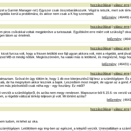
hozzászólásai
|
válasz erre
l a Garmin Manager-rel:) Egyszer csak összebarátkozunk. Végül is tetszik, mert sok térképe
goldás kerül a problémára, és akkor nem csak a K fog szerepelni.
[
előzmény
: (46449) 
hozzászólásai
|
válasz erre
iros csíkokkal voltak megjelenítve a turistautak. Egyébként erre miért volt szükség? olvas
gen látom az értelmét.
[
előzmény
: (464
hozzászólásai
|
válasz erre
sit furcsa volt, hogy a frissen letöltött exe fájl ugyan akkora volt, mint a régebbi, amit jóval 
tized MB-ot mindig nőttek. Megköszönném, ha valaki más is letöltené, és megnézné, hogy h
[
előzmény
: (46431) 
hozzászólásai
|
válasz erre
galmaztam. Szóval én úgy töltöm le, hogy 1 db exe kiterjesztésű fájl lesz a számítógépen. És ezt
lá, de ha megnyitom akkor lesznek a bajok. Leszedtem most megint, de ugyan az a gond. 
zont más jelzésekből csak néha egy - egy foszlány. Ez mitől?
i verziót a számítógépről, és azóta nem megy rendesen. Mapsource-ból 6.15.6.-os verzió v
 a régebbi változat térkép teljesen jó volt. Mi történt azóta?
[
előzmény
: (464
hozzászólásai
|
válasz erre
em tudom, mi lehet az oka.
 számítógépen. Letöltöttem egy img-ben az egészet, a telepítő verziót. Uninstalláltam a számí