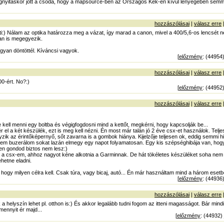
megnyitáskor jött a csoda, hogy a mapsource-ben az Országos Kék-en kívül lényegében semm
hozzászólásai
|
válasz erre
:) Nálam az optika határozza meg a vázat, így marad a canon, mivel a 400/5,6-os lencsét 
an is megegyezik.
ogyan döntöttél. Kíváncsi vagyok.
[
előzmény
: (44954
hozzászólásai
|
válasz erre
0-ért. No?:)
[
előzmény
: (44952
hozzászólásai
|
válasz erre
 kell menni egy boltba és végigfogdosni mind a kettőt, megkérni, hogy kapcsolják be...
el a két készülék, ezt is meg kell nézni. Én most már talán jó 2 éve csx-et használok. Tel
zik az érintőképernyő, sőt zavarna is a gombok hiánya. Kijelzője teljesen ok, eddig semmi hi
 nem buzerálom sokat lazán elmegy egy napot folyamatosan. Egy kis szépséghibája van, hog
lyen gondod biztos nem lesz:)
e a csx-em, ahhoz nagyot kéne alkotnia a Garminnak. De hát tökéletes készüléket soha nem 
hetne eladni.
hogy milyen célra kell. Csak túra, vagy bicaj, autó... Én már használtam mind a három esetbe
[
előzmény
: (44936
hozzászólásai
|
válasz erre
 a helyszín lehet pl. otthon is:) És akkor legalább tudni fogom az itteni magasságot. Bár min
mennyit ér majd...
[
előzmény
: (44932)