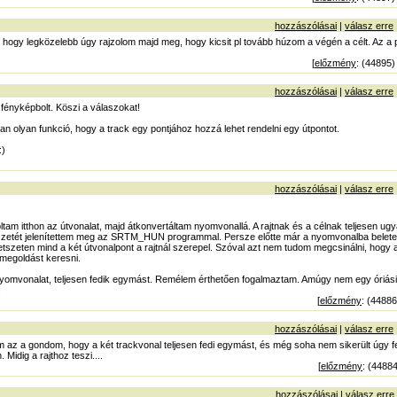
hozzászólásai
|
válasz erre
 hogy legközelebb úgy rajzolom majd meg, hogy kicsit pl tovább húzom a végén a célt. Az a 
[
előzmény
: (44895)
hozzászólásai
|
válasz erre
fényképbolt. Köszi a válaszokat!
n olyan funkció, hogy a track egy pontjához hozzá lehet rendelni egy útpontot.
:)
hozzászólásai
|
válasz erre
tam itthon az útvonalat, majd átkonvertáltam nyomvonallá. A rajtnak és a célnak teljesen ugy
etét jelenítettem meg az SRTM_HUN programmal. Persze előtte már a nyomvonalba beletett
 a metszeten mind a két útvonalpont a rajtnál szerepel. Szóval azt nem tudom megcsinálni, hogy
 megoldást keresni.
nyomvonalat, teljesen fedik egymást. Remélem érthetően fogalmaztam. Amúgy nem egy óriási
.
[
előzmény
: (44886
hozzászólásai
|
válasz erre
z a gondom, hogy a két trackvonal teljesen fedi egymást, és még soha nem sikerült úgy fel
 Midig a rajthoz teszi....
[
előzmény
: (44884
hozzászólásai
|
válasz erre