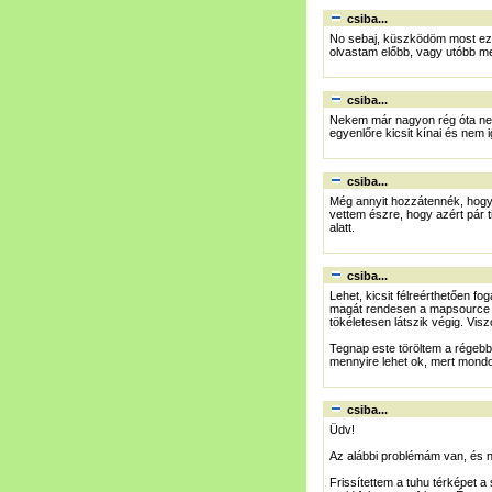
csiba...
No sebaj, küszködöm most ezze
olvastam előbb, vagy utóbb me
csiba...
Nekem már nagyon rég óta nem p
egyenlőre kicsit kínai és nem i
csiba...
Még annyit hozzátennék, hogy kic
vettem észre, hogy azért pár 
alatt.
csiba...
Lehet, kicsit félreérthetően fo
magát rendesen a mapsource a
tökéletesen látszik végig. Vis
Tegnap este töröltem a régebb
mennyire lehet ok, mert mondom,
csiba...
Üdv!
Az alábbi problémám van, és n
Frissítettem a tuhu térképet a