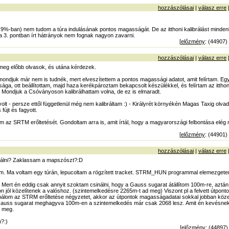
hozzászólásai
|
válasz erre
,9%-ban) nem tudom a túra indulásának pontos magasságát. De az itthoni kalibrálást mind
k a 3. pontban írt hátrányok nem fognak nagyon zavarni.
[
előzmény
: (44907)
hozzászólásai
|
válasz erre
meg előbb olvasok, és utána kérdezek.
m, mondjuk már nem is tudnék, mert elveszítettem a pontos magassági adatot, amit felírtam. 
ága, ott beállítottam, majd haza kerékpároztam bekapcsolt készülékkel, és felírtam az itth
. Mondjuk a Csóványoson kalibrálhattam volna, de ez is elmaradt.
volt - persze ettől függetlenül még nem kalibráltam :) - Királyrét környékén Magas Taxig olvad
 fújt és fagyott.
 az SRTM erőltetését. Gondoltam arra is, amit írtál, hogy a magyarországi felbontása elég
[
előzmény
: (44901)
hozzászólásai
|
válasz erre
nálni? Zaklassam a mapszószt?:D
 Ma voltam egy túrán, lepucoltam a rögzített tracket. STRM_HUN programmal elemezgete
 Mert én eddig csak annyit szoktam csinálni, hogy a Gauss sugarat átállítom 100m-re, aztán 
n jól közelítenek a valóshoz. (szintemelkedésre 2265m-t ad meg) Viszont pl a felvett útpo
ipálom az STRM erőltetése négyzetet, akkor az útpontok magasságadatai sokkal jobban közel
auss sugarat meghagyva 100m-en a szintemelkedés már csak 2068 lesz. Amit én kevésnek 
d meg.
n?:)
[
előzmény
: (44897)