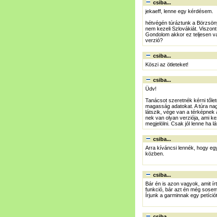
csiba...
jekaeff, lenne egy kérdésem.
hétvégén túráztunk a Börzsön
nem kezeli Szlovákiát. Viszont 
Gondolom akkor ez teljesen va
verzió?
csiba...
Köszi az ötleteket!
csiba...
Üdv!
Tanácsot szeretnék kérni tőlet
magasság adatokat. A túra nagy
látszik, vége van a térképnek
nek van olyan verziója, ami ke
megjelölni. Csak jól lenne ha l
csiba...
Arra kíváncsi lennék, hogy eg
közben.
csiba...
Bár én is azon vagyok, amit ír
funkció, bár azt én még sosem
Írjunk a garminnak egy petíciót
csiba...