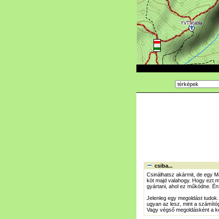
csiba...
Csinálhatsz akármit, de egy M
köt majd valahogy. Hogy ezt m
gyártani, ahol ez működne. Én
Jelenleg egy megoldást tudok.
ugyan az lesz, mint a számító
Vagy végső megoldásként a ké