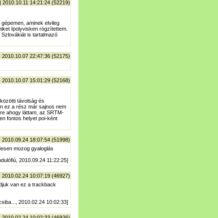
| 2010.10.11 14:21:24 (52219)
 gépemen, aminek elvileg
miket Ipolyvisken rögzítettem.
Szlovákiát is tartalmazó
| 2010.10.07 22:47:36 (52175)
| 2010.10.07 15:01:29 (52168)
közötti távolság és
pen ez a rész már sajnos nem
ére ahogy láttam, az SRTM-
en fontos helyet poi-ként
| 2010.09.24 18:07:54 (51998)
ndesen mozog gyaloglás
ndulófiú, 2010.09.24 11:22:25]
| 2010.02.24 10:07:19 (46927)
ndjuk van ez a trackback
csiba..., 2010.02.24 10:02:33]
| 2010.02.24 10:02:33 (46926)