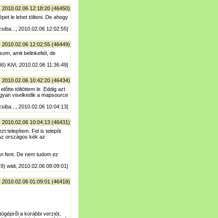
| 2010.02.06 12:18:20 (46450)
t le lehet tölteni. De ahogy
csiba..., 2010.02.06 12:02:55]
| 2010.02.06 12:02:55 (46449)
om, amit belinkeltél, de
46) KiVi, 2010.02.06 11:36:49]
| 2010.02.06 10:42:20 (46434)
előtte töltöttem le. Eddig azt
ogyan viselkedik a mapsource
csiba..., 2010.02.06 10:04:13]
| 2010.02.06 10:04:13 (46431)
 telepítem. Fel is telepíti
Az országos kék az
an fent. De nem tudom ez
19) widi, 2010.02.06 08:09:01]
| 2010.02.06 01:09:01 (46418)
tógépről a korábbi verziót,