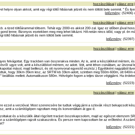
hozzászólásai
|
válasz erre
el helyre olyan akksit, amit egy régi töltő hibásnak jelzett és nem töltött bele semmit. " És il
[
előzmény
: (52406) 
hozzászólásai
|
válasz erre
. a tized töltőárammal töltsem. Tehát egy 2000-es akksit 200-zal. Igaz ez időben jóval hoss
 gond lenne. Bizonyos esetekben meg meg lehet bikázni. HA netán nincs időd, vagy pl. én má
gi töltő hibásnak jelzett és nem töltött bele semmit.
[
előzmény
: (52397)
hozzászólásai
|
válasz erre
vegyes felvágottat. Egy trackben van összerakva minden. Az is, amit a készülékkel mértem, és a
ről: ugye volt, amit a készülékkel mértem, ez adott. Volt, amit itthon csináltam, az útvonal l
pottat másol, majd beilleszt, és ott nyomvonal egyesítő eszköz.) Egyébként nagyjából il
dtuk, hogy 30km-35km lesz, az SRTM kb 33km-adott, szintben meg 550m-600m, ott 640m-e
eállítás mellett. Automatikuson 580m. Hétvégén fogom a teljes távon végigjárni. Ha érdek
[
előzmény
: (52223)
hozzászólásai
|
válasz erre
ezzel a verzióval. Most szerencsére be tudtuk végig járni a szlovák részt bekapcsolt kész
sz, amit a számítógépen rajzoltam meg és konvertáltam át gpx-é.
zoltakat és a készülék által rögzített tracket összekapcsolom, majd az egészet elemzem 
ban a számítógépen rajzolt szakaszokra. És persze nem kapcsoltam be az erőltetést. A számí
et?
[
előzmény
: (52221)