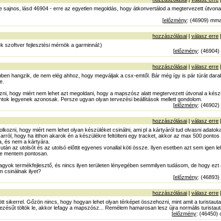
e sajnos, lásd 46904 - erre az egyetlen megoldás, hogy átkonvertálod a megtervezett útvonalat
[
előzmény
: (46909) mma
hozzászólásai
|
válasz erre
k szoftver fejlesztési mérnök a garminnál:)
[
előzmény
: (46904)
hozzászólásai
|
válasz erre
ben hangzik, de nem elég ahhoz, hogy megváljak a csx-emtől. Bár még így is pár túrát darab
e.
, hogy miért nem lehet azt megoldani, hogy a mapszósz alatt megtervezett útvonal a készü
tok legyenek azonosak. Persze ugyan olyan tervezési beállítások mellett gondolom.
[
előzmény
: (46902)
hozzászólásai
|
válasz erre
ozni, hogy miért nem lehet olyan készüléket csinálni, ami pl a kártyáról tud olvasni adatokat.
 arról, hogy ha itthon akarok én a készülékre feltölteni egy tracket, akkor az max 500 pontos l
, és nem a kártyára.
 után az utolsót és az utolsó előttit egyenes vonallal köti össze. Ilyen esetben azt sem igen
rre mentem pontosan.
agyok termékfejlesztő, és nincs ilyen területen lényegében semmilyen tudásom, de hogy ez
 csinálnak ilyet?
[
előzmény
: (46893)
hozzászólásai
|
válasz erre
sikerrel. Gőzön nincs, hogy hogyan lehet olyan térképet összehozni, mint amit a turistautakró
zésűt töltök le, akkor lefagy a mapszósz... Remélem hamarosan lesz újra normális turistaut
[
előzmény
: (46450) 