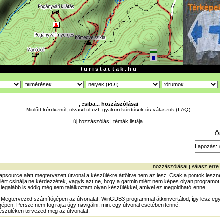
t u r i s t a u t a k . h u
, csiba... hozzászólásai
Mielőtt kérdeznél, olvasd el ezt:
gyakori kérdések és válaszok (FAQ)
új hozzászólás
|
témák listája
Ö
Lapozás:
hozzászólásai
|
válasz erre
apsource alatt megtervezett útvonal a készülékre áttöltve nem az lesz. Csak a pontok lesz
iért csinálja ne kérdezzétek, vagyis azt ne, hogy a garmin miért nem képes olyan programo
 legalább is eddig még nem találkoztam olyan készülékkel, amivel ez megoldható lenne.
 Megtervezed számítógépen az útvonalat, WinGDB3 programmal átkonvertálod, így lesz egy t
gépen. Persze nem fog rajta úgy navigálni, mint egy útvonal esetében tenné.
szüléken tervezed meg az útvonalat.