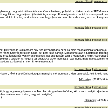
hozzászólásai
|
válasz erre
yben úgy, hogy minimálisan át is mentünk a határon, Ipolyviskre. Nekem a sima SRTM van a
itt úgy látom, hogy teljesen jól működik, a szintprofilon még azok a pontok is szerepelnek, a
lós adatokat mutat, mert feltételezem, hogy ilyen kis határátlépéshez még nem szükséges a 
hozzászólásai
|
válasz erre
hozzászólásai
|
válasz erre
ek. Hétvégén le kell mérnem egy túra útvonalát gps-szel, és majd megcsinálni a főbb pontok 
 része Szlovák területen halad, az Ipoly túlsó partján. Mapsource alatt a turistautas térké
 az országhatárnál. Van olyan ingyenes, hasonló térkép, amit a Mapsource kezel? Szerencs
zeli ezt a területet is. Végül is az adatokkal akkor nem lesz nagy gond, majd igyekszem mind
átszódna az útvonal is, mert ki kéne nyomtatni.
hozzászólásai
|
válasz erre
y karon, főként csuklón hordott gps mennyire mér pontosan. Mert ugye a kézfejünk elég re
[
előzmény
: (51992) Kirá
hozzászólásai
|
válasz erre
tál, hogy legyen egy ilyen opció. Mert ha már gpx-ben töltöd fel, akkor nem navigál rajta (mo
 használtam, nem tudom, hogy ott navigál-e).
:)
[
előzmény
: (46926) 
hozzászólásai
|
válasz erre