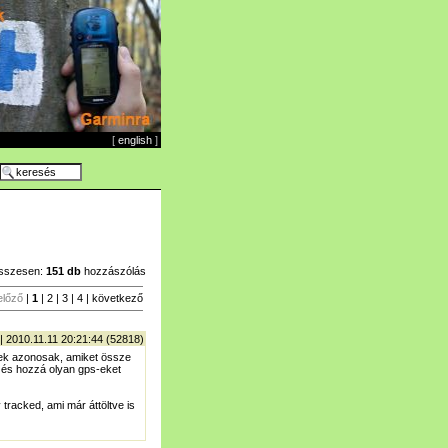
[
english
]
sszesen:
151 db
hozzászólás
előző
|
1
|
2
|
3
|
4
|
következő
| 2010.11.11 20:21:44 (52818)
nek azonosak, amiket össze
t és hozzá olyan gps-eket
racked, ami már áttöltve is