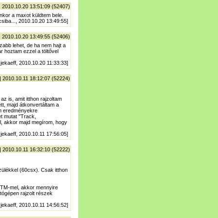
| 2010.10.20 13:51:09 (52407)
yenkor a maxot küldtem bele.
csiba..., 2010.10.20 13:49:55]
| 2010.10.20 13:49:55 (52406)
zabb lehet, de ha nem hajt a
r hoztam ezzel a töltővel
 jekaeff, 2010.10.20 11:33:33]
| 2010.10.11 18:12:07 (52224)
z is, amit itthon rajzoltam
ett, majd átkonvertáltam a
yen eredményekre
t mutat "Track,
el, akkor majd megírom, hogy
 jekaeff, 2010.10.11 17:56:05]
| 2010.10.11 16:32:10 (52222)
ülékkel (60csx). Csak itthon
SRTM-mel, akkor mennyire
tógépen rajzolt részek
 jekaeff, 2010.10.11 14:56:52]