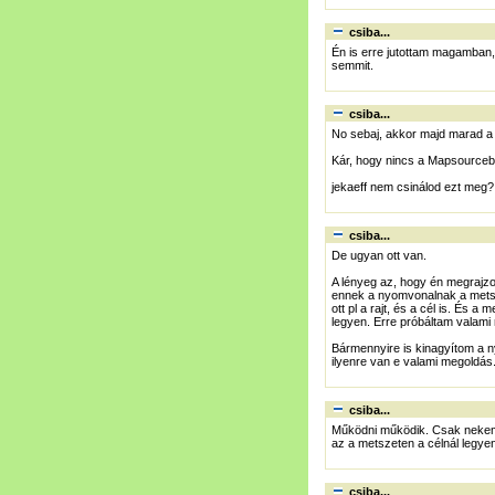
csiba...
Én is erre jutottam magamban,
semmit.
csiba...
No sebaj, akkor majd marad a 
Kár, hogy nincs a Mapsourceba
jekaeff nem csinálod ezt meg?
csiba...
De ugyan ott van.
A lényeg az, hogy én megrajzol
ennek a nyomvonalnak a metsz
ott pl a rajt, és a cél is. És
legyen. Erre próbáltam valami
Bármennyire is kinagyítom a 
ilyenre van e valami megoldás
csiba...
Működni működik. Csak nekem a
az a metszeten a célnál legyen.
csiba...