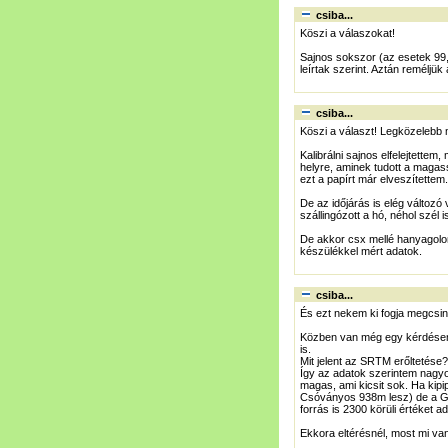
csiba...
Köszi a válaszokat!
Sajnos sokszor (az esetek 99
leírtak szerint. Aztán reméljü
csiba...
Köszi a választ! Legközelebb 
Kalibrálni sajnos elfelejtette
helyre, aminek tudott a magass
ezt a papírt már elveszítettem
De az időjárás is elég változó 
szállingózott a hó, néhol szél is
De akkor csx mellé hanyagolom
készülékkel mért adatok.
csiba...
És ezt nekem ki fogja megcsi
Közben van még egy kérdésem.
is.
Mit jelent az SRTM erőltetése?
Így az adatok szerintem nagyo
magas, ami kicsit sok. Ha kip
Csóványos 938m lesz) de a G
forrás is 2300 körüli értéket a
Ekkora eltérésnél, most mi va