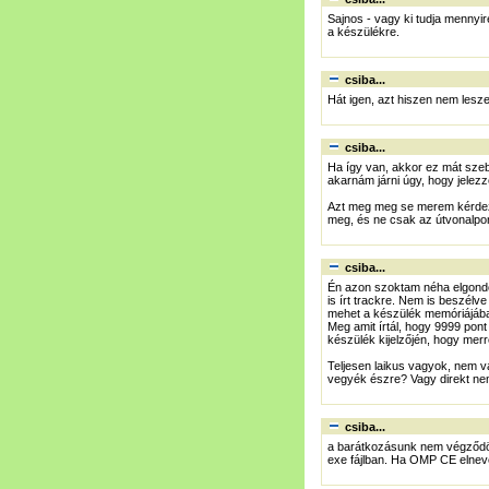
Sajnos - vagy ki tudja mennyir
a készülékre.
csiba...
Hát igen, azt hiszen nem lesze
csiba...
Ha így van, akkor ez mát szeb
akarnám járni úgy, hogy jelezz
Azt meg meg se merem kérdezni
meg, és ne csak az útvonalpon
csiba...
Én azon szoktam néha elgondolk
is írt trackre. Nem is beszélve
mehet a készülék memóriájába
Meg amit írtál, hogy 9999 pont
készülék kijelzőjén, hogy me
Teljesen laikus vagyok, nem v
vegyék észre? Vagy direkt nem
csiba...
a barátkozásunk nem végződött 
exe fájlban. Ha OMP CE elneve