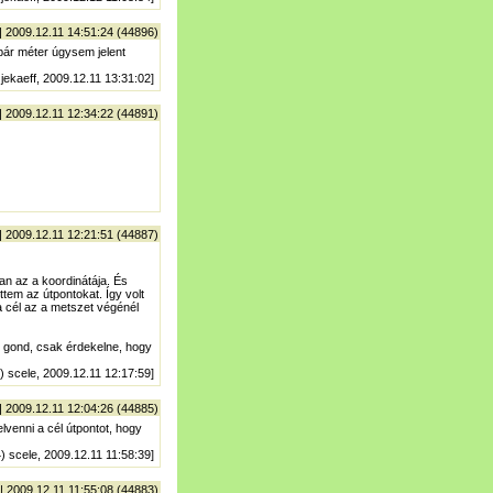
| 2009.12.11 14:51:24 (44896)
pár méter úgysem jelent
 jekaeff, 2009.12.11 13:31:02]
| 2009.12.11 12:34:22 (44891)
| 2009.12.11 12:21:51 (44887)
an az a koordinátája. És
em az útpontokat. Így volt
 a cél az a metszet végénél
 gond, csak érdekelne, hogy
) scele, 2009.12.11 12:17:59]
| 2009.12.11 12:04:26 (44885)
venni a cél útpontot, hogy
) scele, 2009.12.11 11:58:39]
| 2009.12.11 11:55:08 (44883)