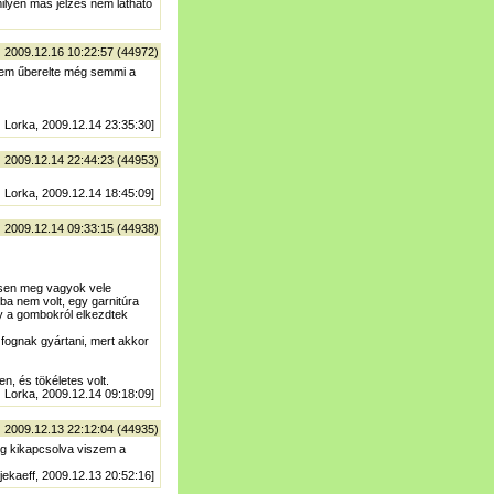
ilyen más jelzés nem látható
| 2009.12.16 10:22:57 (44972)
nem űberelte még semmi a
) Lorka, 2009.12.14 23:35:30]
| 2009.12.14 22:44:23 (44953)
) Lorka, 2009.12.14 18:45:09]
| 2009.12.14 09:33:15 (44938)
jesen meg vagyok vele
ba nem volt, egy garnitúra
y a gombokról elkezdtek
fognak gyártani, mert akkor
n, és tökéletes volt.
) Lorka, 2009.12.14 09:18:09]
| 2009.12.13 22:12:04 (44935)
dig kikapcsolva viszem a
 jekaeff, 2009.12.13 20:52:16]