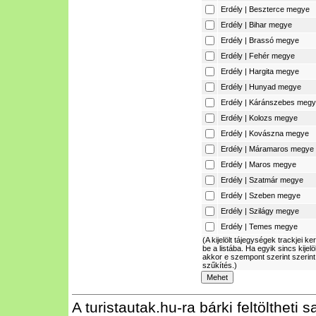
Erdély | Beszterce megye
Erdély | Bihar megye
Erdély | Brassó megye
Erdély | Fehér megye
Erdély | Hargita megye
Erdély | Hunyad megye
Erdély | Káránszebes meg
Erdély | Kolozs megye
Erdély | Kovászna megye
Erdély | Máramaros megye
Erdély | Maros megye
Erdély | Szatmár megye
Erdély | Szeben megye
Erdély | Szilágy megye
Erdély | Temes megye
(A kijelölt tájegységek trackjei ke
be a listába. Ha egyik sincs kijelö
akkor e szempont szerint szerint
szűkítés.)
A turistautak.hu-ra bárki feltöltheti