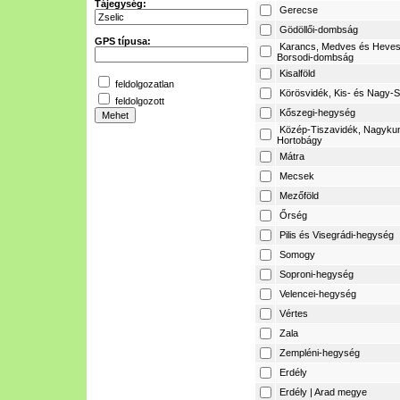
Tájegység:
Gerecse
Gödöllői-dombság
GPS típusa:
Karancs, Medves és Heves
Borsodi-dombság
Kisalföld
feldolgozatlan
Körösvidék, Kis- és Nagy-S
feldolgozott
Kőszegi-hegység
Közép-Tiszavidék, Nagyku
Hortobágy
Mátra
Mecsek
Mezőföld
Őrség
Pilis és Visegrádi-hegység
Somogy
Soproni-hegység
Velencei-hegység
Vértes
Zala
Zempléni-hegység
Erdély
Erdély | Arad megye