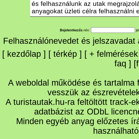
és felhasználunk az utak megrajzolás
anyagokat üzleti célra felhasználni e
Bejelentkezés
név:
je
Felhasználónevedet és jelszavadat
[
kezdőlap
] [
térkép
] [
+
felmérések
faq
] [
A weboldal működése és tartalma fo
vesszük az észrevétele
A turistautak.hu-ra feltöltött track-
adatbázist az ODbL licencn
Minden egyéb anyag előzetes írá
használható