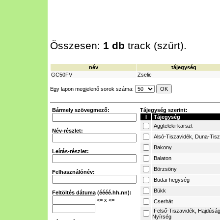
Összesen:
1 db
track (szűrt).
név
tájegység
GC50FV
Zselic
Egy lapon megjelenő sorok száma:
Bármely szövegmező:
Tájegység szerint:
I
Tájegység
Aggteleki-karszt
Név-részlet:
Alsó-Tiszavidék, Duna-Tis
Bakony
Leírás-részlet:
Balaton
Börzsöny
Felhasználónév:
Budai-hegység
Bükk
Feltöltés dátuma (éééé.hh.nn):
<= x <=
Cserhát
Felső-Tiszavidék, Hajdúság
Nyírség