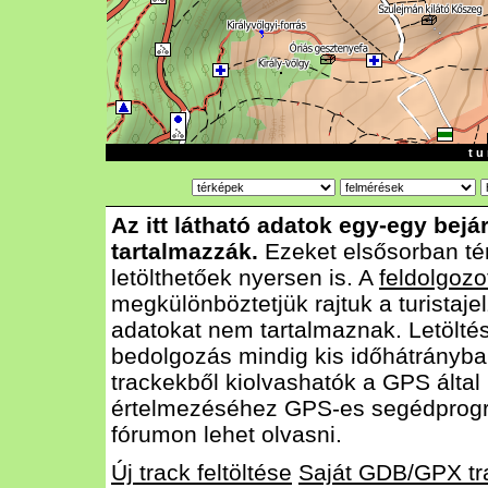
t u 
Az itt látható adatok egy-egy bejá
tartalmazzák.
Ezeket elsősorban té
letölthetőek nyersen is. A
feldolgozo
megkülönböztetjük rajtuk a turistajel
adatokat nem tartalmaznak. Letölté
bedolgozás mindig kis időhátrányba
trackekből kiolvashatók a GPS által
értelmezéséhez GPS-es segédprog
fórumon lehet olvasni.
Új track feltöltése
Saját GDB/GPX tr