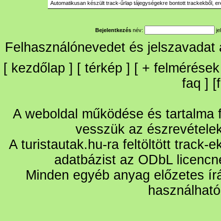
Automatikusan készült track-űrlap tájegységekre bontott trackekből, er
Bejelentkezés
név:
je
Felhasználónevedet és jelszavadat
[
kezdőlap
] [
térkép
] [
+
felmérések
faq
] [
A weboldal működése és tartalma fo
vesszük az észrevétele
A turistautak.hu-ra feltöltött track-
adatbázist az ODbL licencn
Minden egyéb anyag előzetes írá
használható