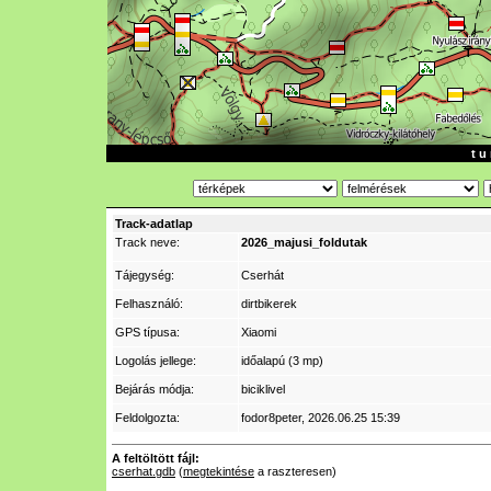
t u 
Track-adatlap
Track neve:
2026_majusi_foldutak
Tájegység:
Cserhát
Felhasználó:
dirtbikerek
GPS típusa:
Xiaomi
Logolás jellege:
időalapú (3 mp)
Bejárás módja:
biciklivel
Feldolgozta:
fodor8peter
, 2026.06.25 15:39
A feltöltött fájl:
cserhat.gdb
(
megtekintése
a raszteresen)