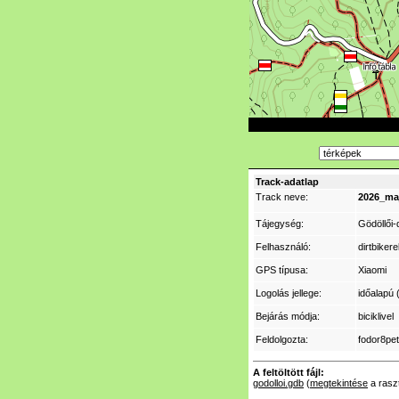
Track-adatlap
Track neve:
2026_maj
Tájegység:
Gödöllői
Felhasználó:
dirtbiker
GPS típusa:
Xiaomi
Logolás jellege:
időalapú 
Bejárás módja:
biciklivel
Feldolgozta:
fodor8pet
A feltöltött fájl:
godolloi.gdb
(
megtekintése
a rasz