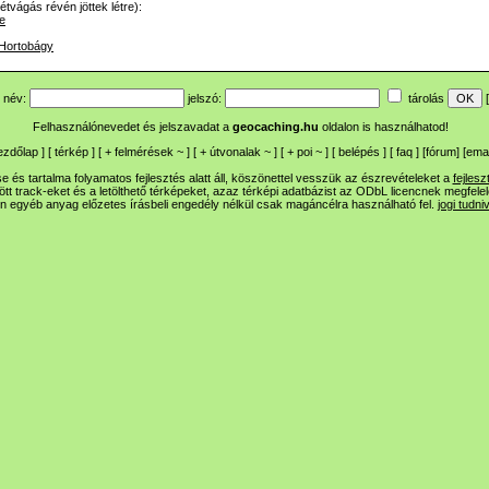
tvágás révén jöttek létre):
e
Hortobágy
név:
jelszó:
tárolás
[
Felhasználónevedet és jelszavadat a
geocaching.hu
oldalon is használhatod!
ezdőlap
] [
térkép
] [
+
felmérések
~
] [
+
útvonalak
~
] [
+
poi
~
] [
belépés
] [
faq
] [
fórum
]
[
emai
 és tartalma folyamatos fejlesztés alatt áll, köszönettel vesszük az észrevételeket a
fejlesz
ltött track-eket és a letölthető térképeket, azaz térképi adatbázist az ODbL licencnek megfele
n egyéb anyag előzetes írásbeli engedély nélkül csak magáncélra használható fel.
jogi tudni