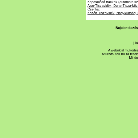
Kapcsolódó trackek (automata szé
Alsó-Tiszavidék, Duna-Tisza-köz
Cserhát
Közép-Tiszavidék, Nagykunság, 
Bejelentkezés
[
k
A weboldal működése
A turistautak.hu-ra feltö
Minde