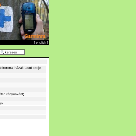
[
english
]
bkorona, házak, autó teteje,
ter irányonként)
sek