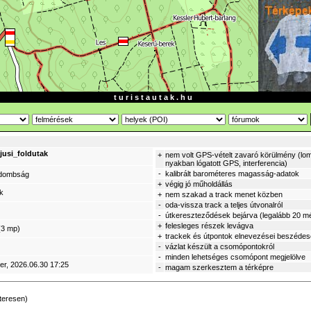
t u r i s t a u t a k . h u
usi_foldutak
+
nem volt GPS-vételt zavaró körülmény (lom
nyakban lógatott GPS, interferencia)
-
kalibrált barométeres magasság-adatok
-dombság
+
végig jó műholdállás
ek
+
nem szakad a track menet közben
-
oda-vissza track a teljes útvonalról
-
útkereszteződések bejárva (legalább 20 mé
+
felesleges részek levágva
(3 mp)
+
trackek és útpontok elnevezései beszéde
-
vázlat készült a csomópontokról
-
minden lehetséges csomópont megjelölve
er
, 2026.06.30 17:25
-
magam szerkesztem a térképre
teresen)