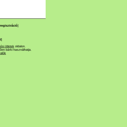
regisztráció
]
l
]
tési ötletek
oldalon.
lően bárki használhatja.
valók