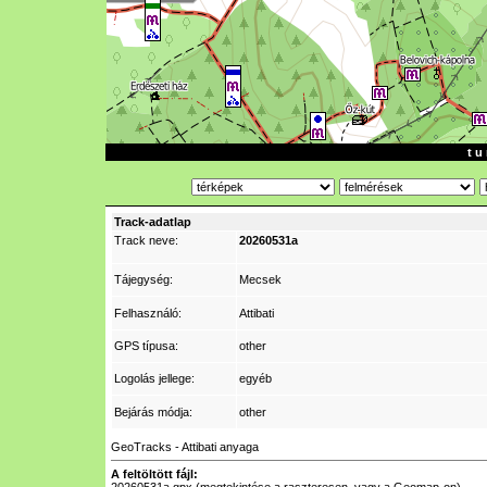
t u 
Track-adatlap
Track neve:
20260531a
Tájegység:
Mecsek
Felhasználó:
Attibati
GPS típusa:
other
Logolás jellege:
egyéb
Bejárás módja:
other
GeoTracks - Attibati anyaga
A feltöltött fájl: