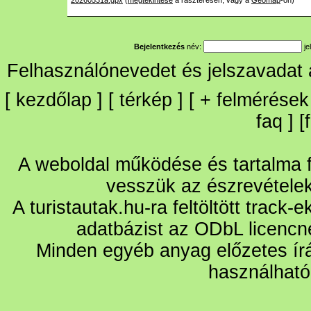
20260531a.gpx
(
megtekintése
a raszteresen, vagy a
Geomap
-on)
Bejelentkezés
név:
je
Felhasználónevedet és jelszavadat
[
kezdőlap
] [
térkép
] [
+
felmérések
faq
] [
A weboldal működése és tartalma fo
vesszük az észrevétele
A turistautak.hu-ra feltöltött track-
adatbázist az ODbL licencn
Minden egyéb anyag előzetes írá
használható