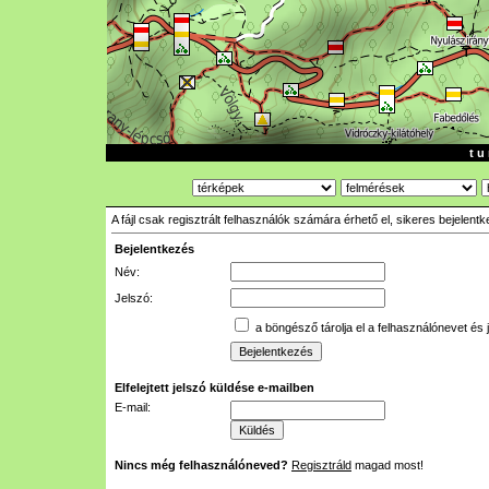
t u 
A fájl csak regisztrált felhasználók számára érhető el, sikeres bejelent
Bejelentkezés
Név:
Jelszó:
a böngésző tárolja el a felhasználónevet és 
Elfelejtett jelszó küldése e-mailben
E-mail:
Nincs még felhasználóneved?
Regisztráld
magad most!