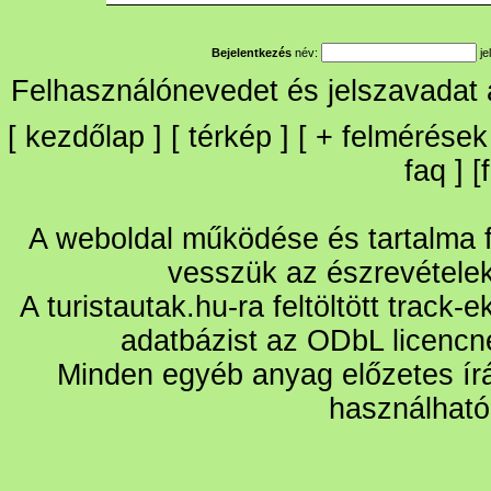
Bejelentkezés
név:
je
Felhasználónevedet és jelszavadat
[
kezdőlap
] [
térkép
] [
+
felmérések
faq
] [
A weboldal működése és tartalma fo
vesszük az észrevétele
A turistautak.hu-ra feltöltött track-
adatbázist az ODbL licencn
Minden egyéb anyag előzetes írá
használható