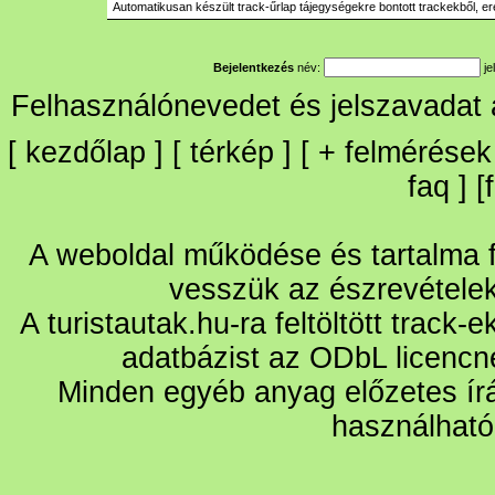
Automatikusan készült track-űrlap tájegységekre bontott trackekből, er
Bejelentkezés
név:
je
Felhasználónevedet és jelszavadat
[
kezdőlap
] [
térkép
] [
+
felmérések
faq
] [
A weboldal működése és tartalma fo
vesszük az észrevétele
A turistautak.hu-ra feltöltött track-
adatbázist az ODbL licencn
Minden egyéb anyag előzetes írá
használható