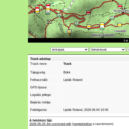
t u 
Track-adatlap
Track neve:
Track
Tájegység:
Bükk
Felhasználó:
Lipták Roland
GPS típusa:
Logolás jellege:
Bejárás módja:
Feldolgozta:
Lipták Roland
, 2026.06.04 10:45
A feltöltött fájl:
2026-05-25 3m corrected.gdb
(
megtekintése
a raszteresen)