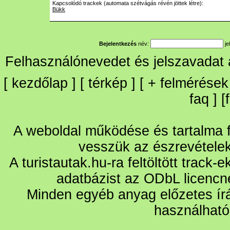
Kapcsolódó trackek (automata szétvágás révén jöttek létre):
Bükk
Bejelentkezés
név:
je
Felhasználónevedet és jelszavadat
[
kezdőlap
] [
térkép
] [
+
felmérések
faq
] [
A weboldal működése és tartalma fo
vesszük az észrevétele
A turistautak.hu-ra feltöltött track-
adatbázist az ODbL licencn
Minden egyéb anyag előzetes írá
használható