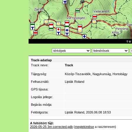
t u 
Track-adatlap
Track neve:
Track
Tájegység:
Közép-Tiszavidék, Nagykunság, Hortobágy
Felhasználó:
Lipták Roland
GPS típusa:
Logolás jellege:
Bejárás módja:
Feldolgozta:
Lipták Roland
, 2026.06.08 18:53
A feltöltött fájl:
2026-05-25 3m corrected.gdb
(
megtekintése
a raszteresen)